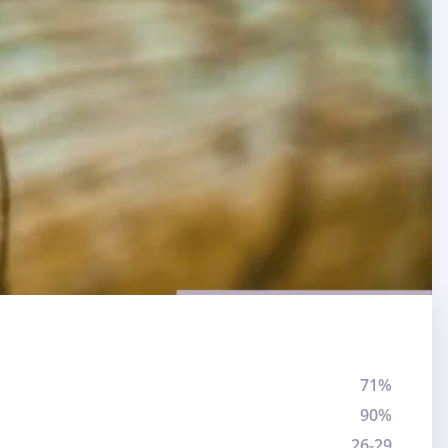
71%
90%
26-29