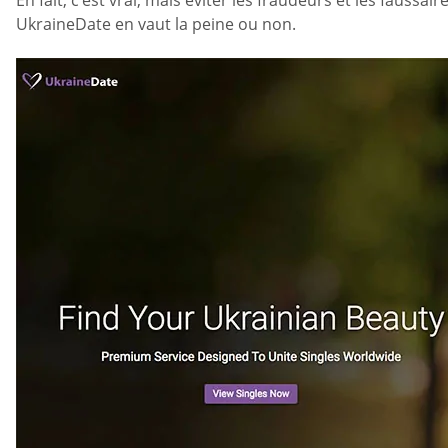
En fait, c’est vrai, mais éviter les fraudeurs et les faus
UkraineDate en vaut la peine ou non.