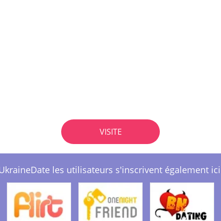
VISITE
UkraineDate les utilisateurs s'inscrivent également ici