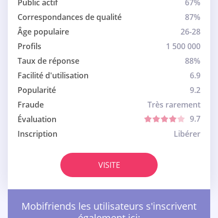
Public actif
67%
Correspondances de qualité
87%
Âge populaire
26-28
Profils
1 500 000
Taux de réponse
88%
Facilité d'utilisation
6.9
Popularité
9.2
Fraude
Très rarement
9.7
Évaluation
Inscription
Libérer
VISITE
Mobifriends les utilisateurs s'inscrivent
également ici: