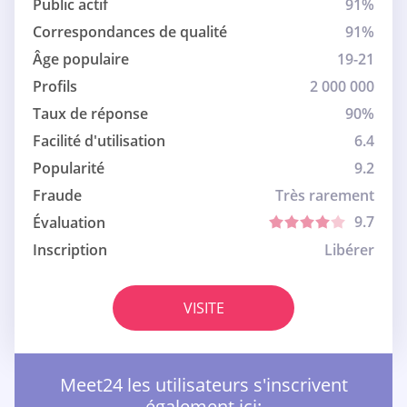
Public actif
91%
Correspondances de qualité
91%
Âge populaire
19-21
Profils
2 000 000
Taux de réponse
90%
Facilité d'utilisation
6.4
Popularité
9.2
Fraude
Très rarement
9.7
Évaluation
Inscription
Libérer
VISITE
Meet24 les utilisateurs s'inscrivent
également ici: