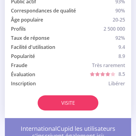
Public actif
93%
Correspondances de qualité
90%
Âge populaire
20-25
Profils
2 500 000
Taux de réponse
92%
Facilité d'utilisation
9.4
Popularité
8.9
Fraude
Très rarement
8.5
Évaluation
Inscription
Libérer
VISITE
InternationalCupid les utilisateurs
s'inscrivent également ici: