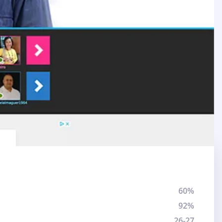
60%
92%
26-27