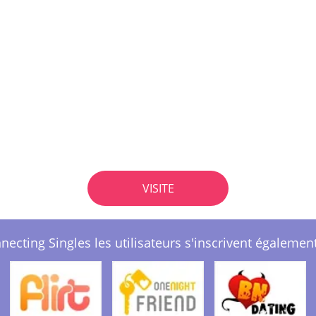
VISITE
necting Singles les utilisateurs s'inscrivent également 