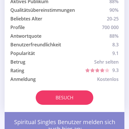
Aktives Publikum
88%
Qualitätsübereinstimmungen
90%
Beliebtes Alter
20-25
Profile
700 000
Antwortquote
88%
Benutzerfreundlichkeit
8.3
Popularität
9.1
Betrug
Sehr selten
9.3
Rating
Anmeldung
Kostenlos
BESUCH
Spiritual Singles Benutzer melden sich
auch hier an: