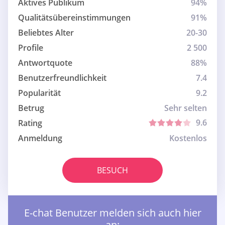
Aktives Publikum
94%
Qualitätsübereinstimmungen
91%
Beliebtes Alter
20-30
Profile
2 500
Antwortquote
88%
Benutzerfreundlichkeit
7.4
Popularität
9.2
Betrug
Sehr selten
9.6
Rating
Anmeldung
Kostenlos
BESUCH
E-chat Benutzer melden sich auch hier
an: