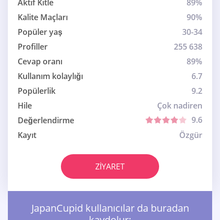
Aktif Kitle
89%
Kalite Maçları
90%
Popüler yaş
30-34
Profiller
255 638
Cevap oranı
89%
Kullanım kolaylığı
6.7
Popülerlik
9.2
Hile
Çok nadiren
9.6
Değerlendirme
Kayıt
Özgür
ZIYARET
JapanCupid kullanıcılar da buradan
kaydolur: