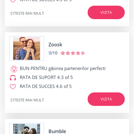
VIZITA
CITESTE MAI MULT
Zoosk
9
/10
BUN PENTRU
găsirea partenerilor perfecti
RATA DE SUPORT
4.3 of 5
RATA DE SUCCES
4.6 of 5
VIZITA
CITESTE MAI MULT
Bumble