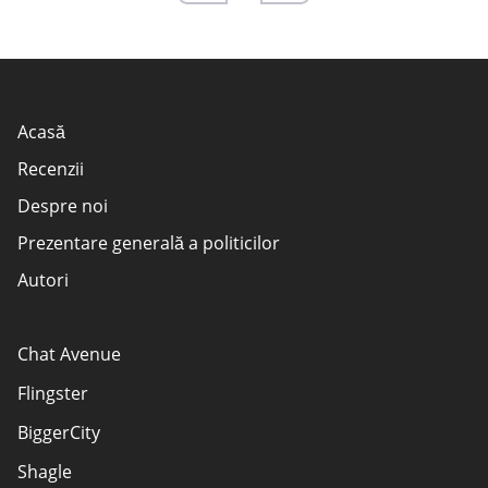
Acasă
Recenzii
Despre noi
Prezentare generală a politicilor
Autori
Cum evaluăm site-urile web?
Divulgarea agentului de publicitate
Chat Avenue
TERMENI DE UTILIZARE
Flingster
Sitemap
BiggerCity
Contactează-ne
Shagle