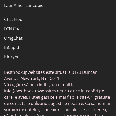
LatinAmericanCupid
Chat Hour
FCN Chat
OmgChat
BiCupid
KinkyAds
SwapFinder
Besthookupwebsites este situat la 3178 Duncan
Together2Night
Avenue, New York, NY 10011.
MyLOL
Vă rugăm să ne trimiteți un e-mail la
info@besthookupwebsites.net
cu orice întrebări pe
Swingtowns
care le aveți. Puteți găsi cele mai fiabile site-uri gratuite
Instabang
de conectare utilizând sugestiile noastre; Ca să nu mai
vorbim de datele și conexiunile ideale. De asemenea,
vă putem ajuta să selectați platforme de conectare