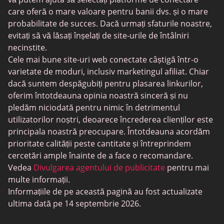
care oferă o mare valoare pentru banii dvs. și o mare
probabilitate de succes. Dacă urmați sfaturile noastre,
evitați să vă lăsați înșelați de site-urile de întâlniri
necinstite.
Cele mai bune site-uri web conectate câștigă într-o
varietate de moduri, inclusiv marketingul afiliat. Chiar
dacă suntem despăgubiți pentru plasarea linkurilor,
oferim întotdeauna opinia noastră sinceră și nu
pledăm niciodată pentru nimic în detrimentul
utilizatorilor noștri, deoarece încrederea clienților este
principala noastră preocupare. Întotdeauna acordăm
prioritate calității peste cantitate și întreprindem
cercetări ample înainte de a face o recomandare.
Vedea
Divulgarea agentului de publicitate
pentru mai
multe informații.
Informațiile de pe această pagină au fost actualizate
ultima dată pe 14 septembrie 2026.