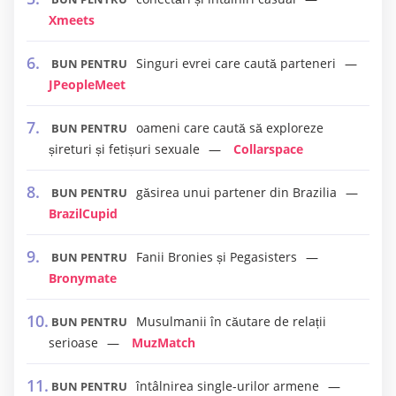
Xmeets
Singuri evrei care caută parteneri
BUN PENTRU
JPeopleMeet
oameni care caută să exploreze
BUN PENTRU
șireturi și fetișuri sexuale
Collarspace
găsirea unui partener din Brazilia
BUN PENTRU
BrazilCupid
Fanii Bronies și Pegasisters
BUN PENTRU
Bronymate
Musulmanii în căutare de relații
BUN PENTRU
serioase
MuzMatch
întâlnirea single-urilor armene
BUN PENTRU