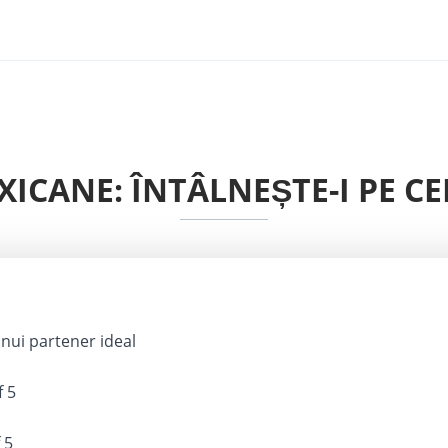
EXICANE: ÎNTÂLNEȘTE-I PE C
nui partener ideal
f 5
 5