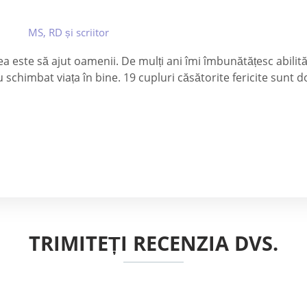
MS, RD și scriitor
este să ajut oamenii. De mulți ani îmi îmbunătățesc abilitățil
u schimbat viața în bine. 19 cupluri căsătorite fericite sunt 
TRIMITEȚI RECENZIA DVS.