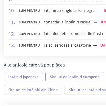
întâlnirea single-urilor negre
BUN PENTRU
conectări și întâlniri casual
Xm
BUN PENTRU
întâlnind fete frumoase din Rusia
BUN PENTRU
relații serioase și căsătorie
Da
BUN PENTRU
Alte articole care vă pot plăcea
Întâlniri japoneze
Site-uri de întâlniri europene
Site-uri de întâlniri din China
Site-uri de întâlniri s