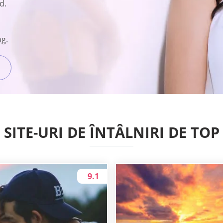
d.
ng.
SITE-URI DE ÎNTÂLNIRI DE TOP
9.1