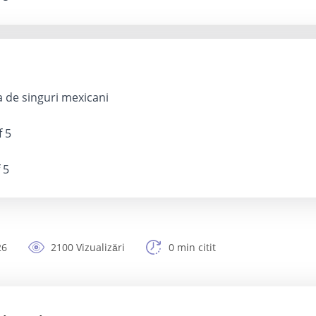
a de singuri mexicani
f 5
 5
26
2100 Vizualizări
0 min citit