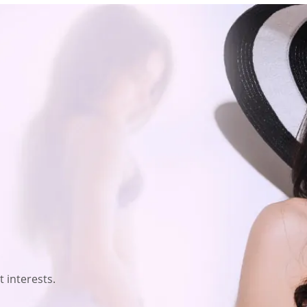
 interests.
 scammers.
owsing.