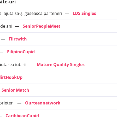
ite-uri
 ai ajuta să-și găsească parteneri
LDS Singles
 de ani
SeniorPeopleMeet
Flirtwith
FilipinoCupid
ăutarea iubirii
Mature Quality Singles
lirtHookUp
Senior Match
prieteni
Ourteennetwork
CaribbeanCupid