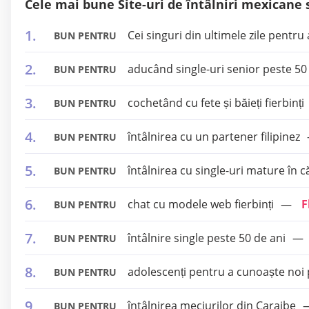
Cele mai bune Site-uri de întâlniri mexicane s
Cei singuri din ultimele zile pentru
BUN PENTRU
aducând single-uri senior peste 50
BUN PENTRU
cochetând cu fete și băieți fierbinți
BUN PENTRU
întâlnirea cu un partener filipinez
BUN PENTRU
întâlnirea cu single-uri mature în c
BUN PENTRU
chat cu modele web fierbinți
F
BUN PENTRU
întâlnire single peste 50 de ani
BUN PENTRU
adolescenți pentru a cunoaște noi 
BUN PENTRU
întâlnirea meciurilor din Caraibe
BUN PENTRU