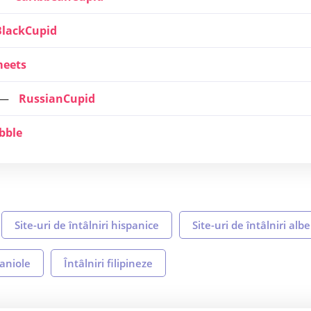
BlackCupid
eets
RussianCupid
bble
Site-uri de întâlniri hispanice
Site-uri de întâlniri albe
paniole
Întâlniri filipineze