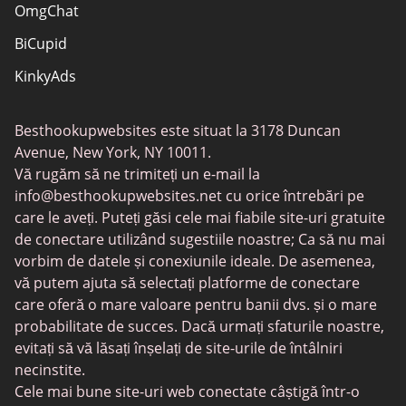
OmgChat
BiCupid
KinkyAds
SwapFinder
Besthookupwebsites este situat la 3178 Duncan
Together2Night
Avenue, New York, NY 10011.
MyLOL
Vă rugăm să ne trimiteți un e-mail la
info@besthookupwebsites.net
cu orice întrebări pe
Swingtowns
care le aveți. Puteți găsi cele mai fiabile site-uri gratuite
Instabang
de conectare utilizând sugestiile noastre; Ca să nu mai
vorbim de datele și conexiunile ideale. De asemenea,
vă putem ajuta să selectați platforme de conectare
care oferă o mare valoare pentru banii dvs. și o mare
probabilitate de succes. Dacă urmați sfaturile noastre,
evitați să vă lăsați înșelați de site-urile de întâlniri
necinstite.
Cele mai bune site-uri web conectate câștigă într-o