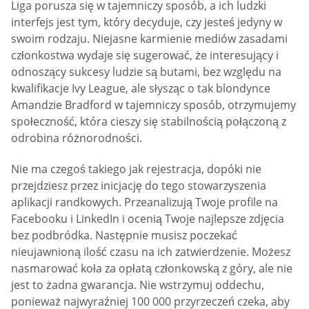
Liga porusza się w tajemniczy sposób, a ich ludzki
interfejs jest tym, który decyduje, czy jesteś jedyny w
swoim rodzaju. Niejasne karmienie mediów zasadami
członkostwa wydaje się sugerować, że interesujący i
odnoszący sukcesy ludzie są butami, bez względu na
kwalifikacje Ivy League, ale słysząc o tak blondynce
Amandzie Bradford w tajemniczy sposób, otrzymujemy
społeczność, która cieszy się stabilnością połączoną z
odrobina różnorodności.
Nie ma czegoś takiego jak rejestracja, dopóki nie
przejdziesz przez inicjację do tego stowarzyszenia
aplikacji randkowych. Przeanalizują Twoje profile na
Facebooku i LinkedIn i ocenią Twoje najlepsze zdjęcia
bez podbródka. Następnie musisz poczekać
nieujawnioną ilość czasu na ich zatwierdzenie. Możesz
nasmarować koła za opłatą członkowską z góry, ale nie
jest to żadna gwarancja. Nie wstrzymuj oddechu,
ponieważ najwyraźniej 100 000 przyrzeczeń czeka, aby