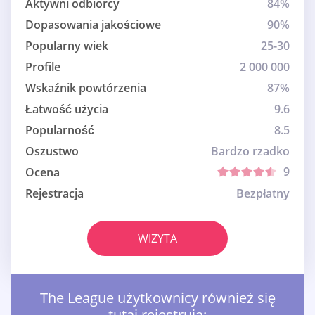
Aktywni odbiorcy
84%
Dopasowania jakościowe
90%
Popularny wiek
25-30
Profile
2 000 000
Wskaźnik powtórzenia
87%
Łatwość użycia
9.6
Popularność
8.5
Oszustwo
Bardzo rzadko
9
Ocena
Rejestracja
Bezpłatny
WIZYTA
The League użytkownicy również się
tutaj rejestrują: