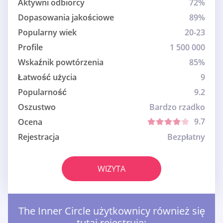
Aktywni odbiorcy
72%
Dopasowania jakościowe
89%
Popularny wiek
20-23
Profile
1 500 000
Wskaźnik powtórzenia
85%
Łatwość użycia
9
Popularność
9.2
Oszustwo
Bardzo rzadko
9.7
Ocena
Rejestracja
Bezpłatny
WIZYTA
The Inner Circle użytkownicy również się
tutaj rejestrują: