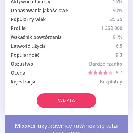
Aktywni odbiorcy
56%
Dopasowania jakościowe
90%
Popularny wiek
25-35
Profile
1 230 000
Wskaźnik powtórzenia
91%
Łatwość użycia
6.5
Popularność
9.3
Oszustwo
Bardzo rzadko
9.7
Ocena
Rejestracja
Bezpłatny
WIZYTA
Mixxxer użytkownicy również się tutaj
rejestrują: