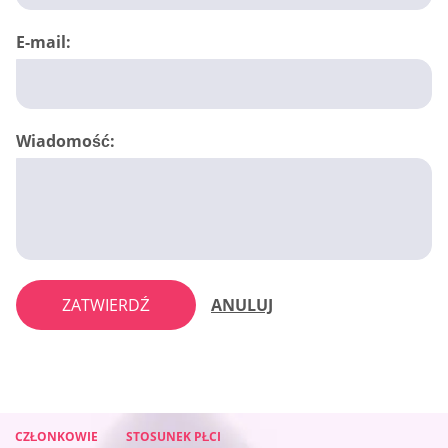
E-mail:
Wiadomość:
ZATWIERDŹ
ANULUJ
CZŁONKOWIE
CZŁONKOWIE
CZŁONKOWIE
STOSUNEK PŁCI
STOSUNEK PŁCI
STOSUNEK PŁCI
CZŁONKOWIE
STOSUNEK PŁCI