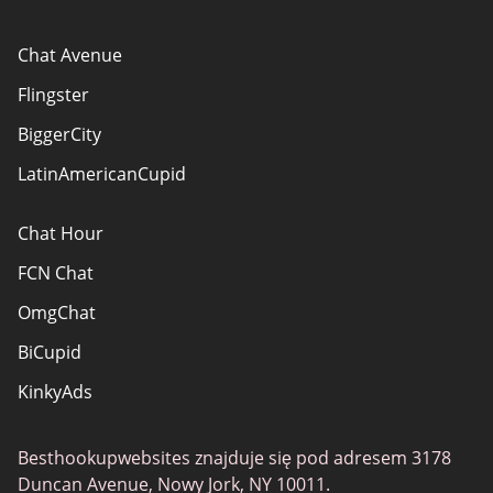
Chat Avenue
Flingster
BiggerCity
LatinAmericanCupid
Chat Hour
FCN Chat
OmgChat
BiCupid
KinkyAds
SwapFinder
Besthookupwebsites znajduje się pod adresem 3178
Together2Night
Duncan Avenue, Nowy Jork, NY 10011.