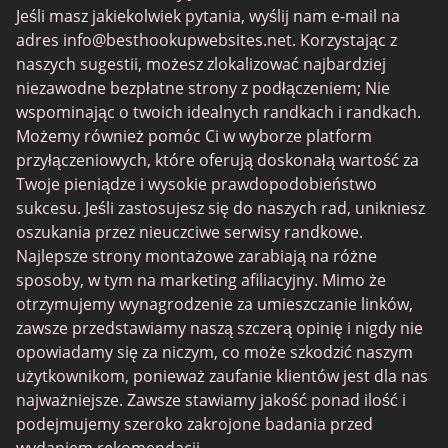
MyLOL
Jeśli masz jakiekolwiek pytania, wyślij nam e-mail na
adres
info@besthookupwebsites.net
. Korzystając z
Swingtowns
naszych sugestii, możesz zlokalizować najbardziej
Instabang
niezawodne bezpłatne strony z podłączeniem; Nie
wspominając o twoich idealnych randkach i randkach.
Możemy również pomóc Ci w wyborze platform
przyłączeniowych, które oferują doskonałą wartość za
Twoje pieniądze i wysokie prawdopodobieństwo
sukcesu. Jeśli zastosujesz się do naszych rad, unikniesz
oszukania przez nieuczciwe serwisy randkowe.
Najlepsze strony montażowe zarabiają na różne
sposoby, w tym na marketing afiliacyjny. Mimo że
otrzymujemy wynagrodzenie za umieszczanie linków,
zawsze przedstawiamy naszą szczerą opinię i nigdy nie
opowiadamy się za niczym, co może szkodzić naszym
użytkownikom, ponieważ zaufanie klientów jest dla nas
najważniejsze. Zawsze stawiamy jakość ponad ilość i
podejmujemy szeroko zakrojone badania przed