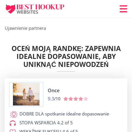
Ujawnienie partnera
OCEŃ MOJĄ RANDKĘ: ZAPEWNIA
IDEALNE DOPASOWANIE, ABY
UNIKNĄĆ NIEPOWODZEŃ
Once
9.3
/10
DOBRE DLA
spotkanie idealne dopasowanie
STOPA WSPARCIA
4.2 of 5
WSKAŹNIK SUKCESU
4.6 of 5