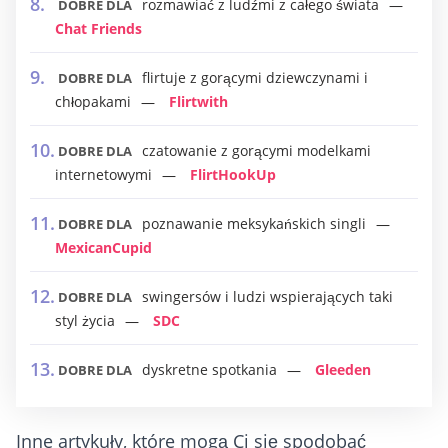
rozmawiać z ludźmi z całego świata
DOBRE DLA
Chat Friends
flirtuje z gorącymi dziewczynami i
DOBRE DLA
chłopakami
Flirtwith
czatowanie z gorącymi modelkami
DOBRE DLA
internetowymi
FlirtHookUp
poznawanie meksykańskich singli
DOBRE DLA
MexicanCupid
swingersów i ludzi wspierających taki
DOBRE DLA
styl życia
SDC
dyskretne spotkania
Gleeden
DOBRE DLA
Inne artykuły, które mogą Ci się spodobać