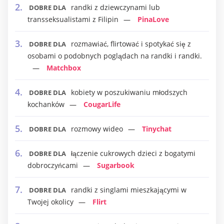
randki z dziewczynami lub
DOBRE DLA
transseksualistami z Filipin
PinaLove
rozmawiać, flirtować i spotykać się z
DOBRE DLA
osobami o podobnych poglądach na randki i randki.
Matchbox
kobiety w poszukiwaniu młodszych
DOBRE DLA
kochanków
CougarLife
rozmowy wideo
Tinychat
DOBRE DLA
łączenie cukrowych dzieci z bogatymi
DOBRE DLA
dobroczyńcami
Sugarbook
randki z singlami mieszkającymi w
DOBRE DLA
Twojej okolicy
Flirt