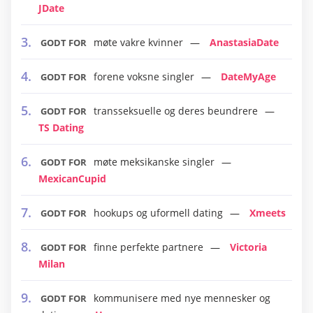
JDate
møte vakre kvinner
AnastasiaDate
GODT FOR
forene voksne singler
DateMyAge
GODT FOR
transseksuelle og deres beundrere
GODT FOR
TS Dating
møte meksikanske singler
GODT FOR
MexicanCupid
hookups og uformell dating
Xmeets
GODT FOR
finne perfekte partnere
Victoria
GODT FOR
Milan
kommunisere med nye mennesker og
GODT FOR