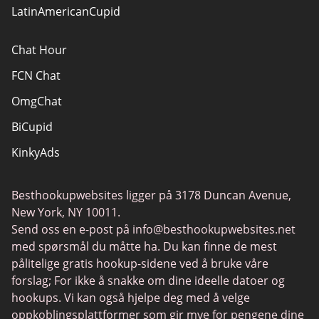
LatinAmericanCupid
Chat Hour
FCN Chat
OmgChat
BiCupid
KinkyAds
SwapFinder
Besthookupwebsites ligger på 3178 Duncan Avenue,
Together2Night
New York, NY 10011.
MyLOL
Send oss en e-post på
info@besthookupwebsites.net
med spørsmål du måtte ha. Du kan finne de mest
Swingtowns
pålitelige gratis hookup-sidene ved å bruke våre
Instabang
forslag; For ikke å snakke om dine ideelle datoer og
hookups. Vi kan også hjelpe deg med å velge
oppkoblingsplattformer som gir mye for pengene dine