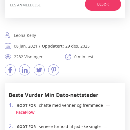
BESØK
LES ANMELDELSE
Leona Kelly
08 jan. 2021
Oppdatert:
29 des. 2025
2282 Visninger
0 min lest
Beste Vurder Min Dato-nettsteder
chatte med venner og fremmede
GODT FOR
FaceFlow
seriøse forhold til jødiske single
GODT FOR