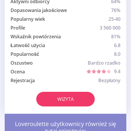
Aktywni odbiorcy
64%
Dopasowania jakościowe
76%
Popularny wiek
25-40
Profile
3 560 000
Wskaźnik powtórzenia
81%
Łatwość użycia
6.8
Popularność
8.0
Oszustwo
Bardzo rzadko
9.4
Ocena
Rejestracja
Bezpłatny
WIZYTA
Loveroulette użytkownicy również się
tutaj rejestrują: