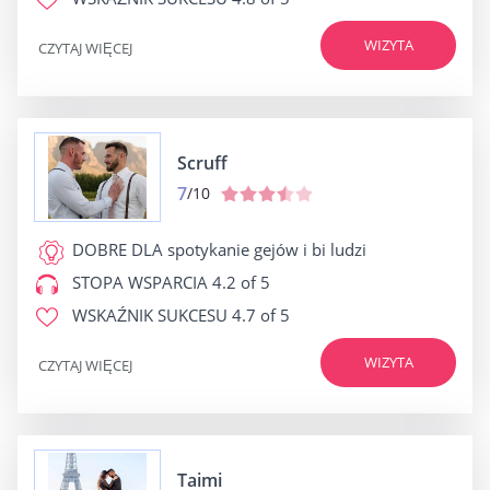
WIZYTA
CZYTAJ WIĘCEJ
Scruff
7
/10
DOBRE DLA
spotykanie gejów i bi ludzi
STOPA WSPARCIA
4.2 of 5
WSKAŹNIK SUKCESU
4.7 of 5
WIZYTA
CZYTAJ WIĘCEJ
Taimi