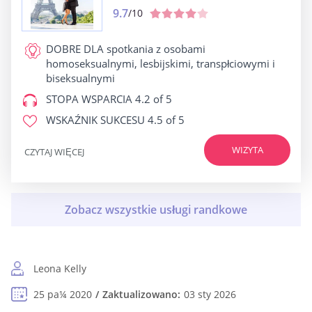
9.7
/10
DOBRE DLA
spotkania z osobami
homoseksualnymi, lesbijskimi, transpłciowymi i
biseksualnymi
STOPA WSPARCIA
4.2 of 5
WSKAŹNIK SUKCESU
4.5 of 5
WIZYTA
CZYTAJ WIĘCEJ
Leona Kelly
25 pa¼ 2020
Zaktualizowano:
03 sty 2026