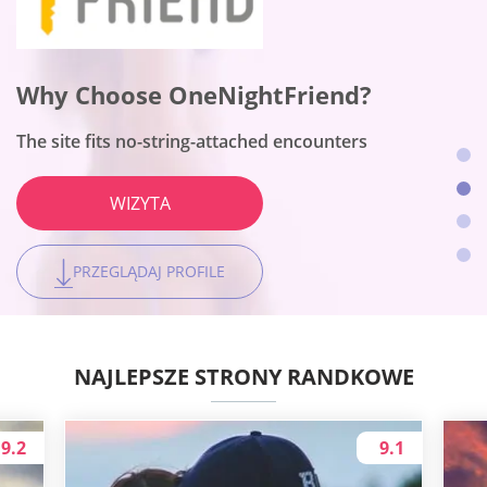
Why Choose Flirt?
Why Choose BeNaughty?
Why Choose OneNightFriend?
Why Choose Together2Night?
The site fits no-string-attached encounters
The site fits no-string-attached encounters
The site fits no-string-attached encounters
The site fits no-string-attached encounters
WIZYTA
WIZYTA
WIZYTA
WIZYTA
PRZEGLĄDAJ PROFILE
PRZEGLĄDAJ PROFILE
PRZEGLĄDAJ PROFILE
PRZEGLĄDAJ PROFILE
NAJLEPSZE STRONY RANDKOWE
9.2
9.1