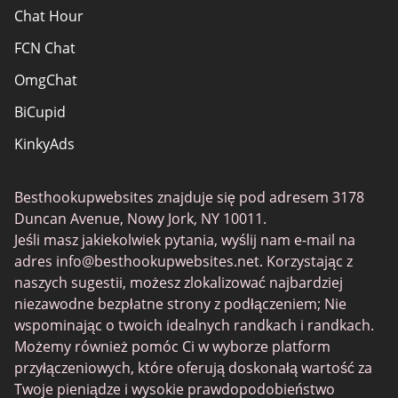
Chat Hour
FCN Chat
OmgChat
BiCupid
KinkyAds
SwapFinder
Besthookupwebsites znajduje się pod adresem 3178
Together2Night
Duncan Avenue, Nowy Jork, NY 10011.
MyLOL
Jeśli masz jakiekolwiek pytania, wyślij nam e-mail na
adres
info@besthookupwebsites.net
. Korzystając z
Swingtowns
naszych sugestii, możesz zlokalizować najbardziej
Instabang
niezawodne bezpłatne strony z podłączeniem; Nie
wspominając o twoich idealnych randkach i randkach.
Możemy również pomóc Ci w wyborze platform
przyłączeniowych, które oferują doskonałą wartość za
Twoje pieniądze i wysokie prawdopodobieństwo