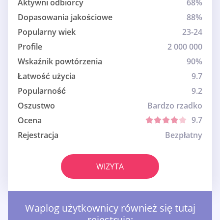
Aktywni odbiorcy
68%
Dopasowania jakościowe
88%
Popularny wiek
23-24
Profile
2 000 000
Wskaźnik powtórzenia
90%
Łatwość użycia
9.7
Popularność
9.2
Oszustwo
Bardzo rzadko
9.7
Ocena
Rejestracja
Bezpłatny
WIZYTA
Waplog użytkownicy również się tutaj
rejestrują: