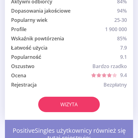
Aktywni odbiorcy
84%
Dopasowania jakościowe
94%
Popularny wiek
25-30
Profile
1 900 000
Wskaźnik powtórzenia
85%
Łatwość użycia
7.9
Popularność
9.1
Oszustwo
Bardzo rzadko
9.4
Ocena
Rejestracja
Bezpłatny
WIZYTA
PositiveSingles użytkownicy również się
tutaj rejestrują: