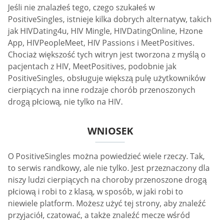
Jeśli nie znalazłeś tego, czego szukałeś w
PositiveSingles, istnieje kilka dobrych alternatyw, takich
jak HIVDating4u, HIV Mingle, HIVDatingOnline, Hzone
App, HIVPeopleMeet, HIV Passions i MeetPositives.
Chociaż większość tych witryn jest tworzona z myślą o
pacjentach z HIV, MeetPositives, podobnie jak
PositiveSingles, obsługuje większą pulę użytkowników
cierpiących na inne rodzaje chorób przenoszonych
drogą płciową, nie tylko na HIV.
WNIOSEK
O PositiveSingles można powiedzieć wiele rzeczy. Tak,
to serwis randkowy, ale nie tylko. Jest przeznaczony dla
niszy ludzi cierpiących na choroby przenoszone drogą
płciową i robi to z klasą, w sposób, w jaki robi to
niewiele platform. Możesz użyć tej strony, aby znaleźć
przyjaciół, czatować, a także znaleźć mecze wśród