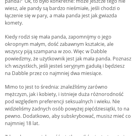
panda?” Ok, to było konkretne: może jeszcze tego nie
wiesz, ale pandy są bardzo nieśmiałe, jeśli chodzi o
łączenie się w pary, a mała panda jest jak gwiazda
komety.
Kiedy rodzi się mała panda, zapomnijmy o jego
okropnym małym, dość zabawnym kształcie, ale
wszyscy piją szampana w zoo. Więc w Dabble
powiedzmy, że użytkownik jest jak mała panda. Poznasz
ich wszystkich, jeśli jesteś seryjnym gadułą i będziesz
na Dabble przez co najmniej dwa miesiące.
Mimo to jest to średnia: znaleźliśmy zarówno
mężczyzn, jak i kobiety, i istnieje duża różnorodność
pod względem preferencji seksualnych i wieku. Nie
widzieliśmy żadnych osób powyżej pięćdziesiątki, to na
pewno. Dodatkowo, aby subskrybować, musisz mieć co
najmniej 18 lat.