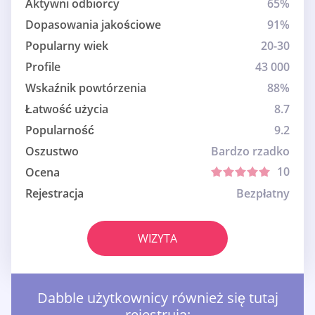
Aktywni odbiorcy
65%
Dopasowania jakościowe
91%
Popularny wiek
20-30
Profile
43 000
Wskaźnik powtórzenia
88%
Łatwość użycia
8.7
Popularność
9.2
Oszustwo
Bardzo rzadko
10
Ocena
Rejestracja
Bezpłatny
WIZYTA
Dabble użytkownicy również się tutaj
rejestrują: