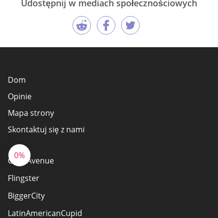
Udostępnij w mediach społecznościowych
Dom
Opinie
Mapa strony
Skontaktuj się z nami
0%
Chat Avenue
Flingster
BiggerCity
LatinAmericanCupid