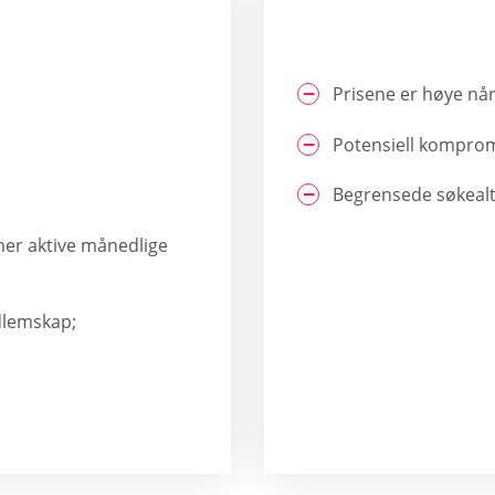
Prisene er høye når
Potensiell kompromi
Begrensede søkealt
er aktive månedlige
dlemskap;