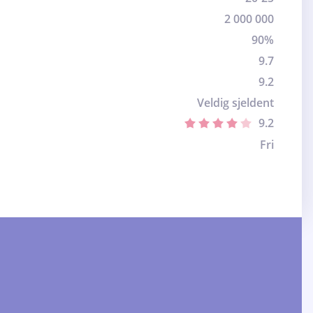
2 000 000
90%
9.7
9.2
Veldig sjeldent
9.2
Fri