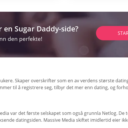
r en Sugar Daddy-side?
STA
inn den perfekte!
rukere. Skaper overskrifter som en av verdens største dati
til å registrere seg, tilbyr det mer enn dating, og forholdet
Media var det første selskapet som også grunnla Netlog. De 
nde datingsiden. Massive Media skiftet imidlertid eier ikk