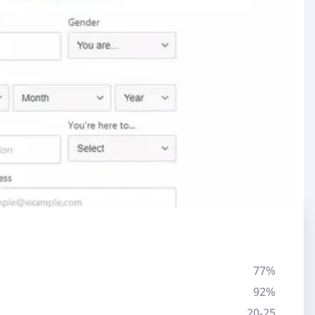
77%
92%
20-25