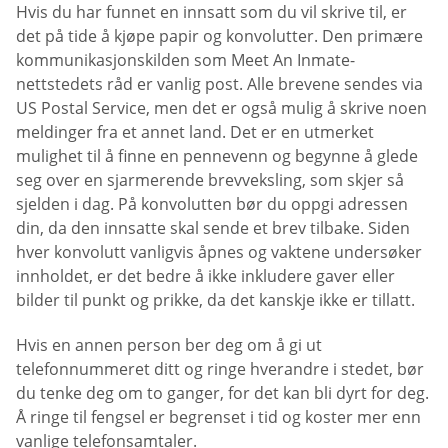
Hvis du har funnet en innsatt som du vil skrive til, er
det på tide å kjøpe papir og konvolutter. Den primære
kommunikasjonskilden som Meet An Inmate-
nettstedets råd er vanlig post. Alle brevene sendes via
US Postal Service, men det er også mulig å skrive noen
meldinger fra et annet land. Det er en utmerket
mulighet til å finne en pennevenn og begynne å glede
seg over en sjarmerende brevveksling, som skjer så
sjelden i dag. På konvolutten bør du oppgi adressen
din, da den innsatte skal sende et brev tilbake. Siden
hver konvolutt vanligvis åpnes og vaktene undersøker
innholdet, er det bedre å ikke inkludere gaver eller
bilder til punkt og prikke, da det kanskje ikke er tillatt.
Hvis en annen person ber deg om å gi ut
telefonnummeret ditt og ringe hverandre i stedet, bør
du tenke deg om to ganger, for det kan bli dyrt for deg.
Å ringe til fengsel er begrenset i tid og koster mer enn
vanlige telefonsamtaler.