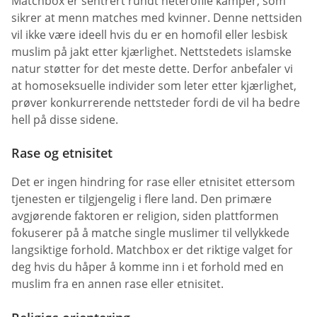
Matchbox er sentrert rundt heterofile kamper, som
sikrer at menn matches med kvinner. Denne nettsiden
vil ikke være ideell hvis du er en homofil eller lesbisk
muslim på jakt etter kjærlighet. Nettstedets islamske
natur støtter for det meste dette. Derfor anbefaler vi
at homoseksuelle individer som leter etter kjærlighet,
prøver konkurrerende nettsteder fordi de vil ha bedre
hell på disse sidene.
Rase og etnisitet
Det er ingen hindring for rase eller etnisitet ettersom
tjenesten er tilgjengelig i flere land. Den primære
avgjørende faktoren er religion, siden plattformen
fokuserer på å matche single muslimer til vellykkede
langsiktige forhold. Matchbox er det riktige valget for
deg hvis du håper å komme inn i et forhold med en
muslim fra en annen rase eller etnisitet.