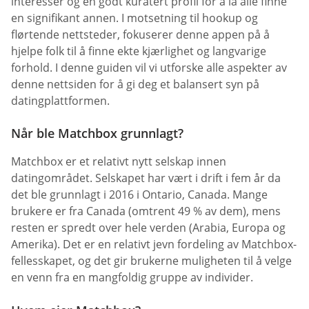
interesser og en godt kuratert profil for å la alle finne
en signifikant annen. I motsetning til hookup og
flørtende nettsteder, fokuserer denne appen på å
hjelpe folk til å finne ekte kjærlighet og langvarige
forhold. I denne guiden vil vi utforske alle aspekter av
denne nettsiden for å gi deg et balansert syn på
datingplattformen.
Når ble Matchbox grunnlagt?
Matchbox er et relativt nytt selskap innen
datingområdet. Selskapet har vært i drift i fem år da
det ble grunnlagt i 2016 i Ontario, Canada. Mange
brukere er fra Canada (omtrent 49 % av dem), mens
resten er spredt over hele verden (Arabia, Europa og
Amerika). Det er en relativt jevn fordeling av Matchbox-
fellesskapet, og det gir brukerne muligheten til å velge
en venn fra en mangfoldig gruppe av individer.