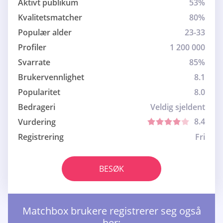
Aktivt publikum
53%
Kvalitetsmatcher
80%
Populær alder
23-33
Profiler
1 200 000
Svarrate
85%
Brukervennlighet
8.1
Popularitet
8.0
Bedrageri
Veldig sjeldent
8.4
Vurdering
Registrering
Fri
BESØK
Matchbox brukere registrerer seg også
her: