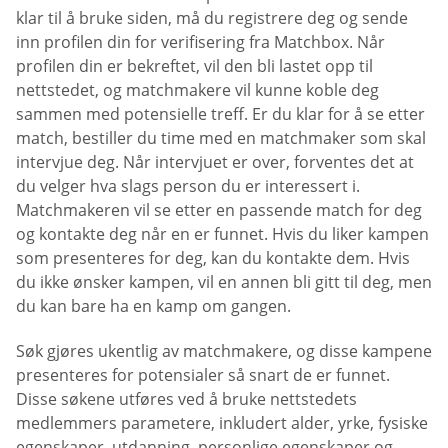
klar til å bruke siden, må du registrere deg og sende
inn profilen din for verifisering fra Matchbox. Når
profilen din er bekreftet, vil den bli lastet opp til
nettstedet, og matchmakere vil kunne koble deg
sammen med potensielle treff. Er du klar for å se etter
match, bestiller du time med en matchmaker som skal
intervjue deg. Når intervjuet er over, forventes det at
du velger hva slags person du er interessert i.
Matchmakeren vil se etter en passende match for deg
og kontakte deg når en er funnet. Hvis du liker kampen
som presenteres for deg, kan du kontakte dem. Hvis
du ikke ønsker kampen, vil en annen bli gitt til deg, men
du kan bare ha en kamp om gangen.
Søk gjøres ukentlig av matchmakere, og disse kampene
presenteres for potensialer så snart de er funnet.
Disse søkene utføres ved å bruke nettstedets
medlemmers parametere, inkludert alder, yrke, fysiske
egenskaper, utdanning, personlige egenskaper og