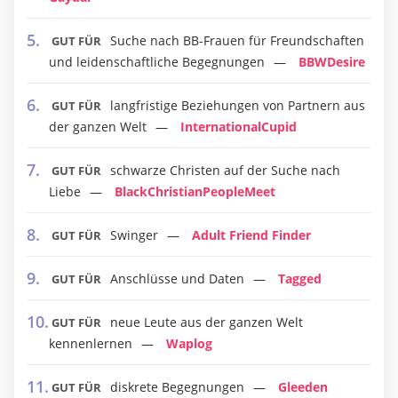
Suche nach BB-Frauen für Freundschaften
GUT FÜR
und leidenschaftliche Begegnungen
BBWDesire
langfristige Beziehungen von Partnern aus
GUT FÜR
der ganzen Welt
InternationalCupid
schwarze Christen auf der Suche nach
GUT FÜR
Liebe
BlackChristianPeopleMeet
Swinger
Adult Friend Finder
GUT FÜR
Anschlüsse und Daten
Tagged
GUT FÜR
neue Leute aus der ganzen Welt
GUT FÜR
kennenlernen
Waplog
diskrete Begegnungen
Gleeden
GUT FÜR