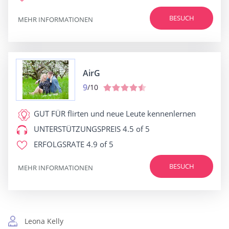
BESUCH
MEHR INFORMATIONEN
AirG
9
/10
GUT FÜR
flirten und neue Leute kennenlernen
UNTERSTÜTZUNGSPREIS
4.5 of 5
ERFOLGSRATE
4.9 of 5
BESUCH
MEHR INFORMATIONEN
Leona Kelly