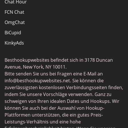
Chat Hour
FCN Chat
OmgChat
BiCupid
KinkyAds
SwapFinder
Besthookupwebsites befindet sich in 3178 Duncan
Together2Night
Avenue, New York, NY 10011.
MyLOL
Bitte senden Sie uns bei Fragen eine E-Mail an
info@besthookupwebsites.net
. Sie können die
Swingtowns
zuverlässigsten kostenlosen Verbindungsseiten finden,
Instabang
indem Sie unsere Vorschläge verwenden. Ganz zu
schweigen von Ihren idealen Dates und Hookups. Wir
können Sie auch bei der Auswahl von Hookup-
Plattformen unterstützen, die ein gutes Preis-
Leistungs-Verhältnis und eine hohe