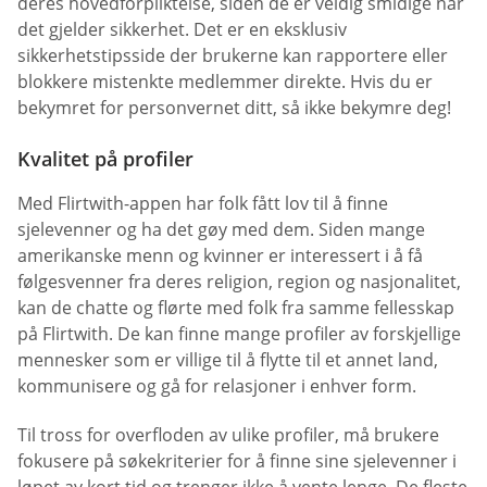
deres hovedforpliktelse, siden de er veldig smidige når
det gjelder sikkerhet. Det er en eksklusiv
sikkerhetstipsside der brukerne kan rapportere eller
blokkere mistenkte medlemmer direkte. Hvis du er
bekymret for personvernet ditt, så ikke bekymre deg!
Kvalitet på profiler
Med Flirtwith-appen har folk fått lov til å finne
sjelevenner og ha det gøy med dem. Siden mange
amerikanske menn og kvinner er interessert i å få
følgesvenner fra deres religion, region og nasjonalitet,
kan de chatte og flørte med folk fra samme fellesskap
på Flirtwith. De kan finne mange profiler av forskjellige
mennesker som er villige til å flytte til et annet land,
kommunisere og gå for relasjoner i enhver form.
Til tross for overfloden av ulike profiler, må brukere
fokusere på søkekriterier for å finne sine sjelevenner i