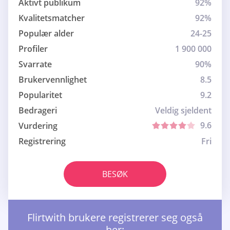
Aktivt publikum
92%
Kvalitetsmatcher
92%
Populær alder
24-25
Profiler
1 900 000
Svarrate
90%
Brukervennlighet
8.5
Popularitet
9.2
Bedrageri
Veldig sjeldent
9.6
Vurdering
Registrering
Fri
BESØK
Flirtwith brukere registrerer seg også
her: