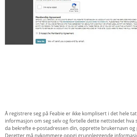
Å registrere seg på Feabie er ikke komplisert i det hele t
informasjon om seg selv og fortelle dette nettstedet hva
da bekrefte e-postadressen din, opprette brukernavn og 
Deretter må nykommere oppgi grunnleggende informasjon,