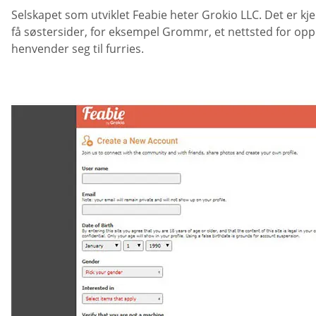
Selskapet som utviklet Feabie heter Grokio LLC. Det er
få søstersider, for eksempel Grommr, et nettsted for op
henvender seg til furries.