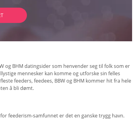
RT
BW og BHM datingsider som henvender seg til folk som er
vellystige mennesker kan komme og utforske sin felles
 fleste feeders, feedees, BBW og BHM kommer hit fra hele
ten å bli dømt.
 for feederism-samfunnet er det en ganske trygg havn.