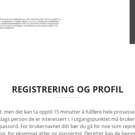
REGISTRERING OG PROFIL
att, men det kan ta opptil 15 minutter å fullføre hele prose
 slags person de er interessert i. I utgangspunktet må bru
passord. For brukernavnet ditt bør du gå for noe som repre
 for eksempel alder og plassering. Deretter kan de begynn