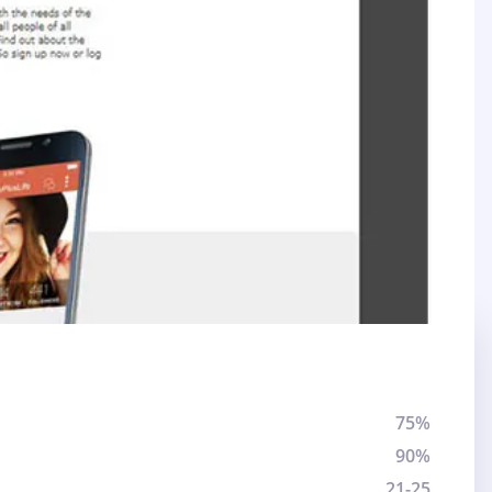
75%
90%
21-25