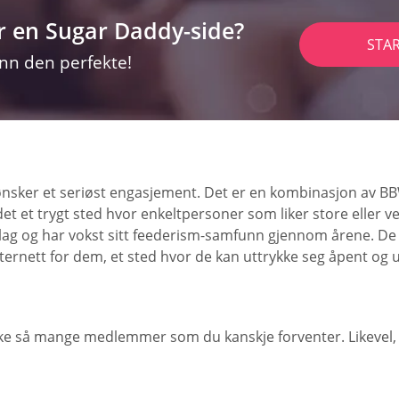
r en Sugar Daddy-side?
STA
inn den perfekte!
ønsker et seriøst engasjement. Det er en kombinasjon av B
det et trygt sted hvor enkeltpersoner som liker store eller 
slag og har vokst sitt feederism-samfunn gjennom årene. De
nternett for dem, et sted hvor de kan uttrykke seg åpent og u
ikke så mange medlemmer som du kanskje forventer. Likevel,