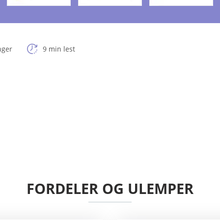
nger
9 min lest
FORDELER OG ULEMPER