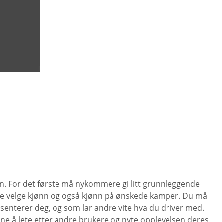
ssen. For det første må nykommere gi litt grunnleggende
kere velge kjønn og også kjønn på ønskede kamper. Du må
senterer deg, og som lar andre vite hva du driver med.
e å lete etter andre brukere og nyte opplevelsen deres.