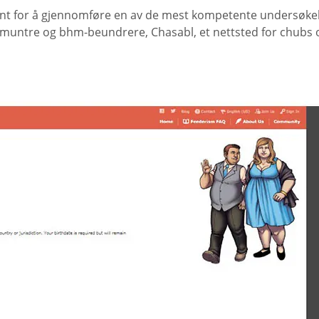
 kjent for å gjennomføre en av de mest kompetente undersø
pmuntre og bhm-beundrere, Chasabl, et nettsted for chubs o