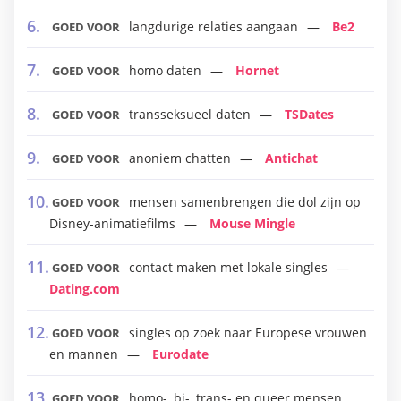
langdurige relaties aangaan
Be2
GOED VOOR
homo daten
Hornet
GOED VOOR
transseksueel daten
TSDates
GOED VOOR
anoniem chatten
Antichat
GOED VOOR
mensen samenbrengen die dol zijn op
GOED VOOR
Disney-animatiefilms
Mouse Mingle
contact maken met lokale singles
GOED VOOR
Dating.com
singles op zoek naar Europese vrouwen
GOED VOOR
en mannen
Eurodate
homo-, bi-, trans- en queer mensen
GOED VOOR