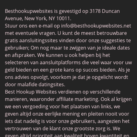
SwapFinder
Besthookupwebsites is gevestigd op 3178 Duncan
Together2Night
Avenue, New York, NY 10011.
MyLOL
Stuur ons een e-mail op
info@besthookupwebsites.net
met eventuele vragen. U kunt de meest betrouwbare
Swingtowns
gratis aansluitingssites vinden door onze suggesties te
Instabang
gebruiken; Om nog maar te zwijgen van je ideale dates
en afspraken. We kunnen u ook helpen bij het
selecteren van aansluitplatforms die veel waar voor uw
geld bieden en een grote kans op succes bieden. Als je
ons advies opvolgt, voorkom je dat je opgelicht wordt
door malafide datingsites.
Best Hookup Websites verdienen op verschillende
manieren, waaronder affiliate marketing. Ook al krijgen
we een vergoeding voor het plaatsen van links, we
geven altijd onze eerlijke mening en pleiten nooit voor
iets dat nadelig is voor onze gebruikers, aangezien het
vertrouwen van de klant onze grootste zorg is. We
geven altijd prioriteit aan kwaliteit boven kwantiteit en