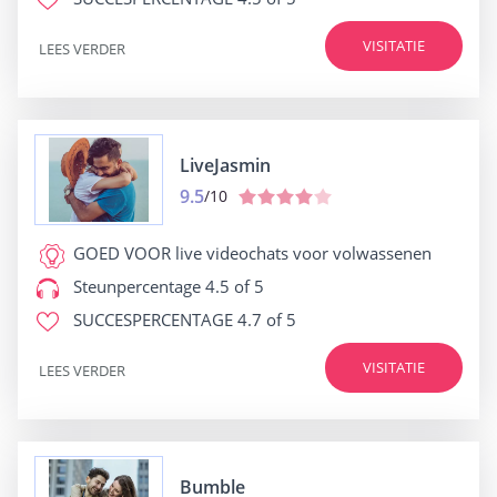
VISITATIE
LEES VERDER
LiveJasmin
9.5
/10
GOED VOOR
live videochats voor volwassenen
Steunpercentage
4.5 of 5
SUCCESPERCENTAGE
4.7 of 5
VISITATIE
LEES VERDER
Bumble