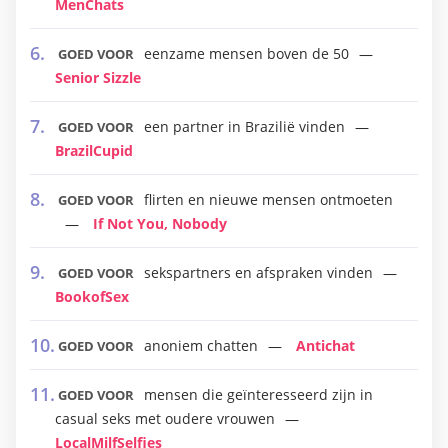
MenChats
eenzame mensen boven de 50
GOED VOOR
Senior Sizzle
een partner in Brazilië vinden
GOED VOOR
BrazilCupid
flirten en nieuwe mensen ontmoeten
GOED VOOR
If Not You, Nobody
sekspartners en afspraken vinden
GOED VOOR
BookofSex
anoniem chatten
Antichat
GOED VOOR
mensen die geïnteresseerd zijn in
GOED VOOR
casual seks met oudere vrouwen
LocalMilfSelfies