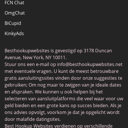
FCN Chat
OmgChat
BiCupid
KinkyAds
SwapFinder
Besthookupwebsites is gevestigd op 3178 Duncan
Together2Night
Avenue, New York, NY 10011.
MyLOL
Stuur ons een e-mail op
info@besthookupwebsites.net
met eventuele vragen. U kunt de meest betrouwbare
Swingtowns
gratis aansluitingssites vinden door onze suggesties te
Instabang
gebruiken; Om nog maar te zwijgen van je ideale dates
en afspraken. We kunnen u ook helpen bij het
selecteren van aansluitplatforms die veel waar voor uw
geld bieden en een grote kans op succes bieden. Als je
ons advies opvolgt, voorkom je dat je opgelicht wordt
door malafide datingsites.
Best Hookup Websites verdienen op verschillende