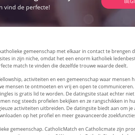
BEG
n vind de perfecte!
e katholieke gemeenschap met elkaar in contact te brengen di
ites in zijn niche, omdat het een enorm katholiek ledenbest
fecte match te vinden die dezelfde trouwe waarde deelt.
 fellowship, activiteiten en een gemeenschap waar mensen he
we mensen te ontmoeten en vrij en open te communiceren. D
ngles is gratis lid te worden. De datingsite staat echter n
n men nog steeds profielen bekijken en ze rangschikken in h
euze activiteiten uitbreiden. De datingsite biedt aan om je
ownloaden op het profiel en meer geavanceerde zoekfunctie
holieke gemeenschap. CatholicMatch en Catholicmate zijn pr