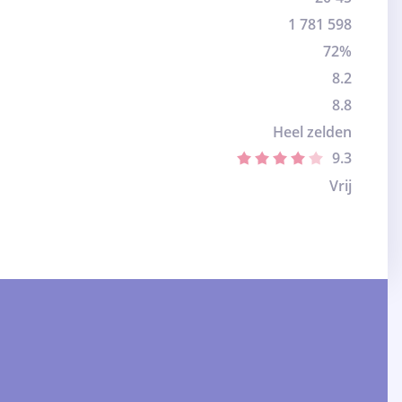
1 781 598
72%
8.2
8.8
Heel zelden
9.3
Vrij
: