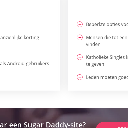
Beperkte opties voo
nzienlijke korting
Mensen die tot een
vinden
Katholieke Singles
 als Android-gebruikers
te geven
Leden moeten goed 
ar een Sugar Daddy-site?