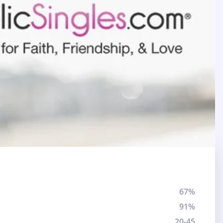
67%
91%
20-45