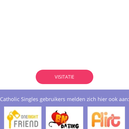
VISITATIE
Catholic Singles gebruikers melden zich hier ook aan