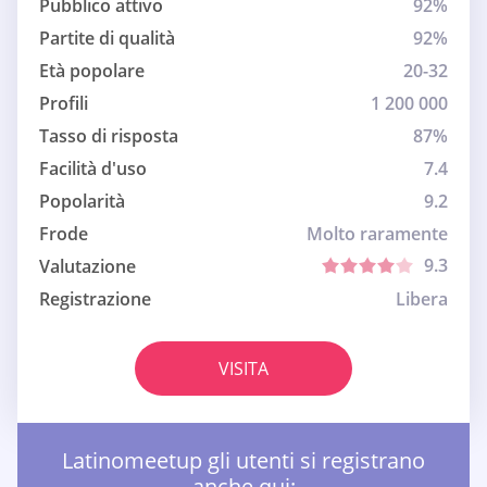
Pubblico attivo
92%
Partite di qualità
92%
Età popolare
20-32
Profili
1 200 000
Tasso di risposta
87%
Facilità d'uso
7.4
Popolarità
9.2
Frode
Molto raramente
9.3
Valutazione
Registrazione
Libera
VISITA
Latinomeetup gli utenti si registrano
anche qui: