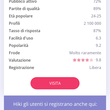
Pubblico attivo
72%
Partite di qualità
89%
Età popolare
24-25
Profili
2 100 000
Tasso di risposta
87%
Facilità d'uso
6.3
Popolarità
9.2
Frode
Molto raramente
9.8
Valutazione
Registrazione
Libera
VISITA
Hiki gli utenti si registrano anche qui: