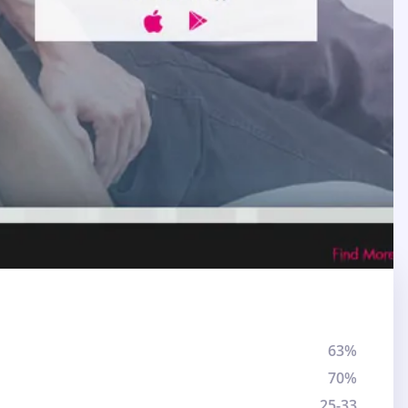
63%
70%
25-33