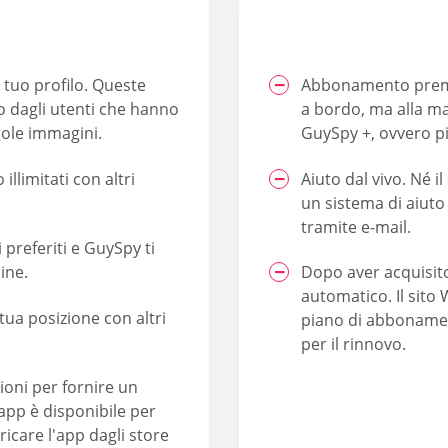
 tuo profilo. Queste
Abbonamento premiu
o dagli utenti che hanno
a bordo, ma alla ma
gole immagini.
GuySpy +, ovvero 
llimitati con altri
Aiuto dal vivo. Né i
un sistema di aiuto
tramite e-mail.
 preferiti e GuySpy ti
ine.
Dopo aver acquisito
automatico. Il sito
tua posizione con altri
piano di abbonamen
per il rinnovo.
zioni per fornire un
L'app è disponibile per
icare l'app dagli store