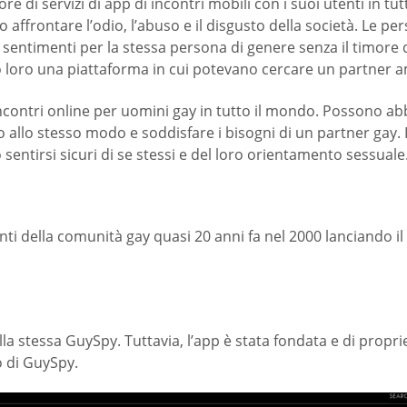
ore di servizi di app di incontri mobili con i suoi utenti in 
affrontare l’odio, l’abuso e il disgusto della società. Le
entimenti per la stessa persona di genere senza il timore di
to loro una piattaforma in cui potevano cercare un partner 
incontri online per uomini gay in tutto il mondo. Possono a
 allo stesso modo e soddisfare i bisogni di un partner gay. 
sentirsi sicuri di se stessi e del loro orientamento sessuale
i della comunità gay quasi 20 anni fa nel 2000 lanciando il 
ella stessa GuySpy. Tuttavia, l’app è stata fondata e di propr
o di GuySpy.