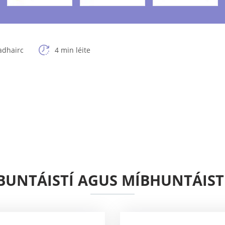
adhairc
4 min léite
BUNTÁISTÍ AGUS MÍBHUNTÁIST