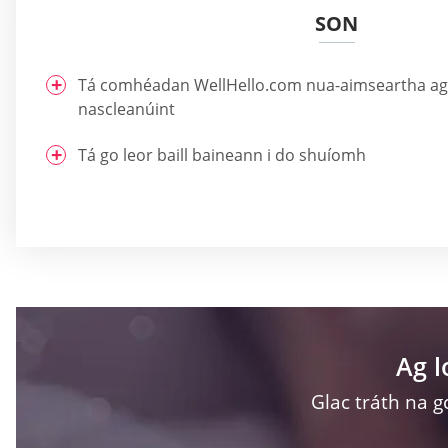
SON
Tá comhéadan WellHello.com nua-aimseartha agu
nascleanúint
Tá go leor baill baineann i do shuíomh
Ag 
Glac tráth na g