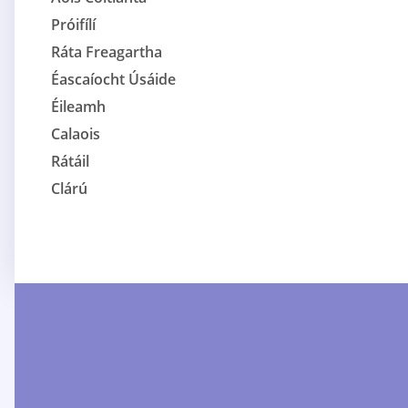
Próifílí
Ráta Freagartha
Éascaíocht Úsáide
Éileamh
Calaois
Rátáil
Clárú