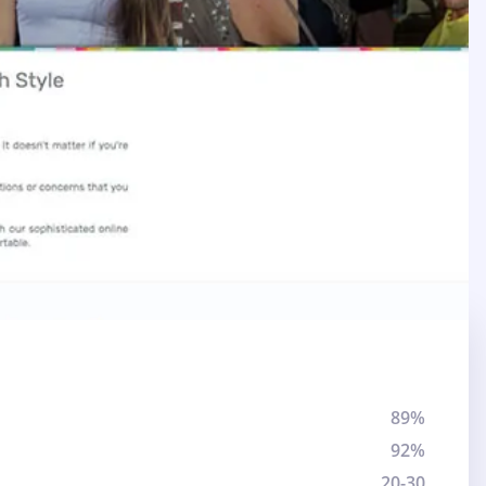
89%
92%
20-30