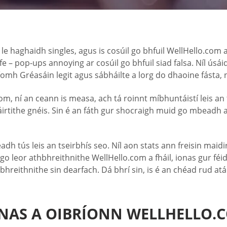
e haghaidh singles, agus is cosúil go bhfuil WellHello.com a
rfe – pop-ups annoying ar cosúil go bhfuil siad falsa. Níl ú
mh Gréasáin legit agus sábháilte a lorg do dhaoine fásta, n
 ní an ceann is measa, ach tá roinnt míbhuntáistí leis an ts
áirtithe gnéis. Sin é an fáth gur shocraigh muid go mbeadh
adh tús leis an tseirbhís seo. Níl aon stats ann freisin maidi
 go leor athbhreithnithe WellHello.com a fháil, ionas gur fé
thbhreithnithe sin dearfach. Dá bhrí sin, is é an chéad rud at
NAS A OIBRÍONN WELLHELLO.