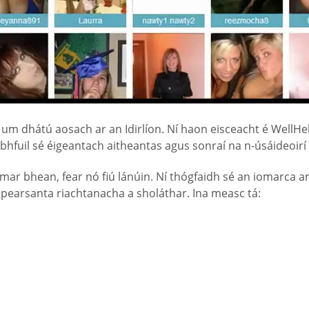
um dhátú aosach ar an Idirlíon. Ní haon eisceacht é WellHe
bhfuil sé éigeantach aitheantas agus sonraí na n-úsáideoirí 
ar bhean, fear nó fiú lánúin. Ní thógfaidh sé an iomarca a
 pearsanta riachtanacha a sholáthar. Ina measc tá: