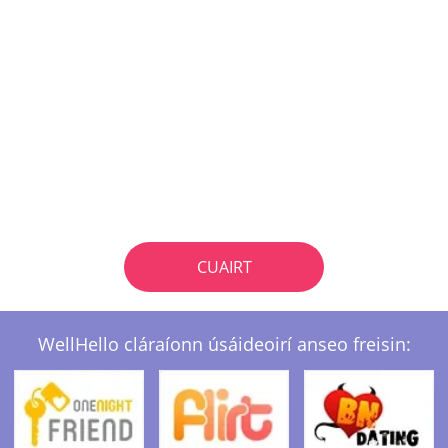
CUAIRT
WellHello cláraíonn úsáideoirí anseo freisin: