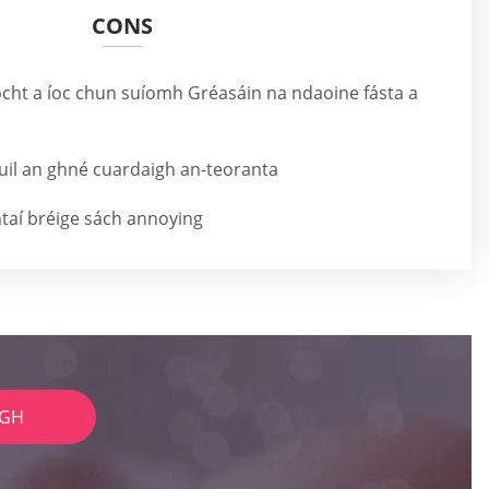
CONS
íocht a íoc chun suíomh Gréasáin na ndaoine fásta a
uil an ghné cuardaigh an-teoranta
htaí bréige sách annoying
IGH