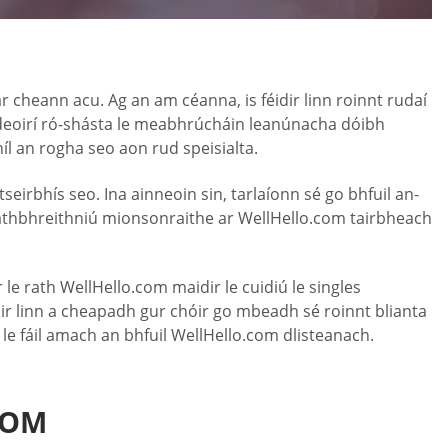
r cheann acu. Ag an am céanna, is féidir linn roinnt rudaí
sáideoirí ró-shásta le meabhrúcháin leanúnacha dóibh
íl an rogha seo aon rud speisialta.
eirbhís seo. Ina ainneoin sin, tarlaíonn sé go bhfuil an-
 athbhreithniú mionsonraithe ar WellHello.com tairbheach
r le rath WellHello.com maidir le cuidiú le singles
idir linn a cheapadh gur chóir go mbeadh sé roinnt blianta
á le fáil amach an bhfuil WellHello.com dlisteanach.
COM