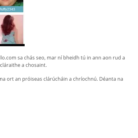
llo.com sa chás seo, mar ní bheidh tú in ann aon rud a
cláraithe a chosaint.
ma ort an próiseas clárúcháin a chríochnú. Déanta na