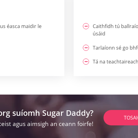
s éasca maidir le
Caithfidh tú ballra
úsáid
Tarlaíonn sé go bhf
Tá na teachtaireac
lorg suíomh Sugar Daddy?
TOSA
ceist agus aimsigh an ceann foirfe!