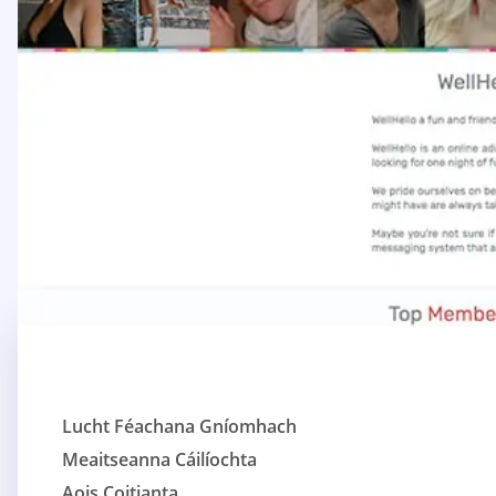
Lucht Féachana Gníomhach
Meaitseanna Cáilíochta
Aois Coitianta