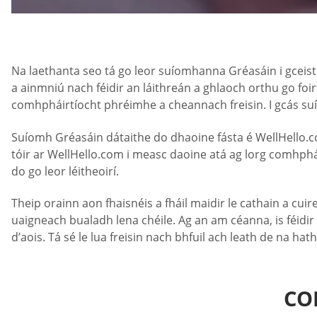
Na laethanta seo tá go leor suíomhanna Gréasáin i gceist l
a ainmniú nach féidir an láithreán a ghlaoch orthu go foi
comhpháirtíocht phréimhe a cheannach freisin. I gcás suío
Suíomh Gréasáin dátaithe do dhaoine fásta é WellHello.com,
tóir ar WellHello.com i measc daoine atá ag lorg comhph
do go leor léitheoirí.
Theip orainn aon fhaisnéis a fháil maidir le cathain a cuire
uaigneach bualadh lena chéile. Ag an am céanna, is féidir
d’aois. Tá sé le lua freisin nach bhfuil ach leath de na ha
CO