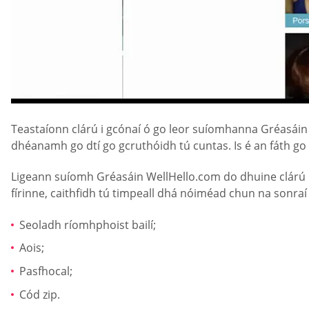
Teastaíonn clárú i gcónaí ó go leor suíomhanna Gréasáin 
dhéanamh go dtí go gcruthóidh tú cuntas. Is é an fáth go 
Ligeann suíomh Gréasáin WellHello.com do dhuine clárú m
fírinne, caithfidh tú timpeall dhá nóiméad chun na sonraí
Seoladh ríomhphoist bailí;
Aois;
Pasfhocal;
Cód zip.