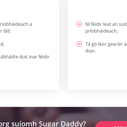
hríobháideach a
Ní féidir leat an s
 fáil;
príobháideach;
á;
Tá go leor gearán a
dian.
bháilte duit inar féidir
lorg suíomh Sugar Daddy?