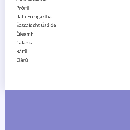
Próifílí
Ráta Freagartha
Éascaíocht Úsáide
Éileamh
Calaois
Rátáil
Clárú