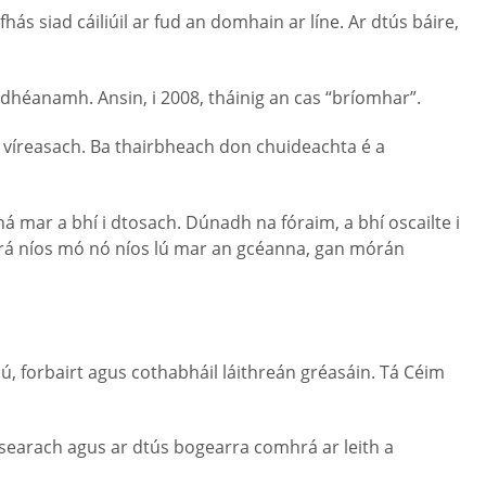
ás siad cáiliúil ar fud an domhain ar líne. Ar dtús báire,
 dhéanamh. Ansin, i 2008, tháinig an cas “bríomhar”.
eo víreasach. Ba thairbheach don chuideachta é a
á mar a bhí i dtosach. Dúnadh na fóraim, a bhí oscailte i
hrá níos mó nó níos lú mar an gcéanna, gan mórán
hú, forbairt agus cothabháil láithreán gréasáin. Tá Céim
insearach agus ar dtús bogearra comhrá ar leith a