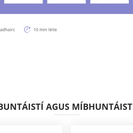
adhairc
10 min léite
BUNTÁISTÍ AGUS MÍBHUNTÁIST