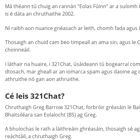
Má théann tú chuig an rannán “Eolas Fúinn” ar a suíomh Gré
is é dáta an chruthaithe 2002.
Ní raibh aon nuance gnéasach ar leith, chomh fada agus is
Thosaigh an chuid cam beo timpeall an ama sin, agus le Go
choinneáil.
I láthair na huaire, i 321Chat, úsáideann tú bogearraí co
dtosach, mar gheall ar an iomarca spam agus daoine ag c
athruithe nó gan aon athruithe.
Cé leis 321Chat?
Chruthaigh Greg Barrow 321Chat, forbróir gréasáin le Baits
Bhaitsiléara san Eolaíocht (BS) ag Greg.
A bhuíochas le rath a láithreáin ghréasáin, thosaigh sé a
reáchtáil, a chruthaigh Greg.