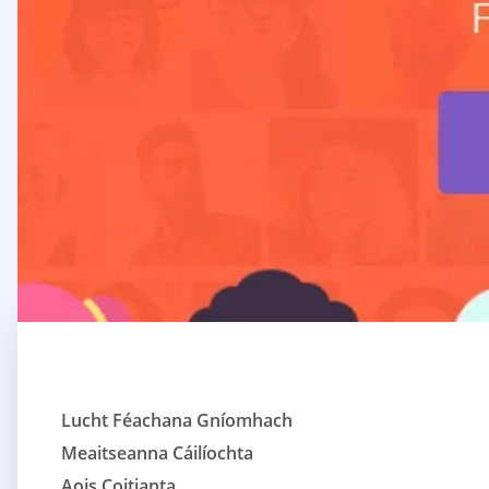
Lucht Féachana Gníomhach
Meaitseanna Cáilíochta
Aois Coitianta