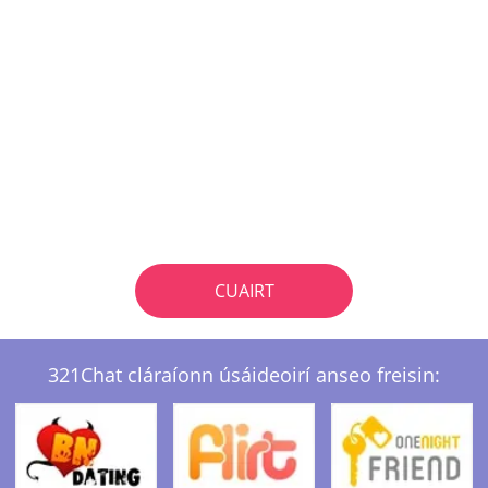
CUAIRT
321Chat cláraíonn úsáideoirí anseo freisin: