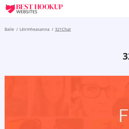
Baile
Léirmheasanna
321Chat
3