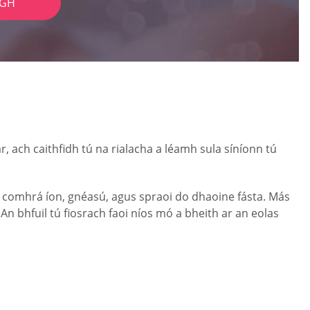
IGH
 ach caithfidh tú na rialacha a léamh sula síníonn tú
h comhrá íon, gnéasú, agus spraoi do dhaoine fásta. Más
n bhfuil tú fiosrach faoi níos mó a bheith ar an eolas