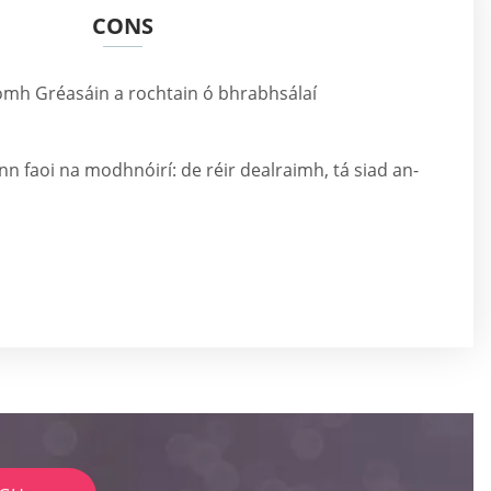
CONS
uíomh Gréasáin a rochtain ó bhrabhsálaí
nn faoi na modhnóirí: de réir dealraimh, tá siad an-