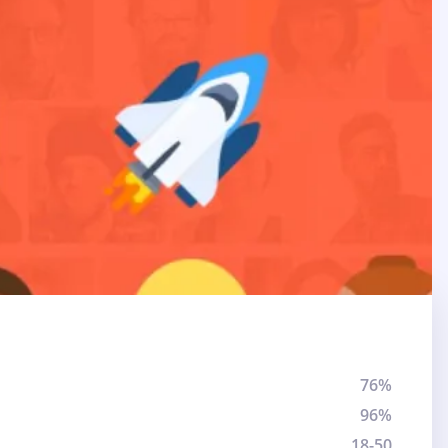
76%
96%
18-50