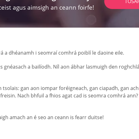
TOSA
ceist agus aimsigh an ceann foirfe!
hrá a dhéanamh i seomraí comhrá poiblí le daoine eile.
gnéasach a bailíodh. Níl aon ábhar lasmuigh den roghchlár,
n tsolais: gan aon iompar foréigneach, gan ciapadh, gan ac
reisin. Nach bhfuil a fhios agat cad is seomra comhrá ann? A
igh amach an é seo an ceann is fearr duitse!