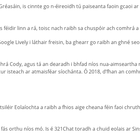
asáin, is cinnte go n-éireoidh tú paiseanta faoin gcaoi ar fh
 féidir linn a rá, toisc nach raibh sa chuspóir ach comhrá a
ogle Lively i láthair freisin, ba ghearr go raibh an ghné s
mhrá Cody, agus tá an dearadh i bhfad níos nua-aimseartha n
ur isteach ar atmaisféar síochánta. Ó 2018, d’fhan an com
iléir Eolaíochta a raibh a fhios aige cheana féin faoi chrut
g fás orthu níos mó. Is é 321Chat toradh a chuid eolais ar S