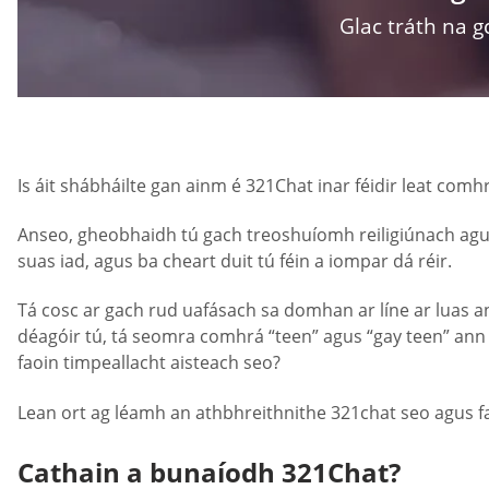
Glac tráth na g
Is áit shábháilte gan ainm é 321Сhat inar féidir leat com
Anseo, gheobhaidh tú gach treoshuíomh reiligiúnach agus 
suas iad, agus ba cheart duit tú féin a iompar dá réir.
Tá cosc ar gach rud uafásach sa domhan ar líne ar luas a
déagóir tú, tá seomra comhrá “teen” agus “gay teen” ann f
faoin timpeallacht aisteach seo?
Lean ort ag léamh an athbhreithnithe 321chat seo agus fa
Cathain a bunaíodh 321Chat?