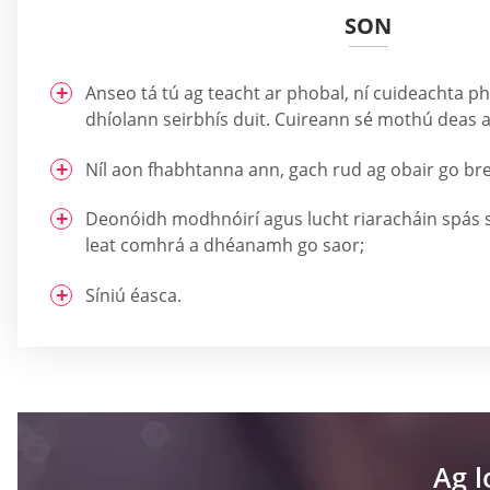
SON
Anseo tá tú ag teacht ar phobal, ní cuideachta p
dhíolann seirbhís duit. Cuireann sé mothú deas ar
Níl aon fhabhtanna ann, gach rud ag obair go bre
Deonóidh modhnóirí agus lucht riaracháin spás sá
leat comhrá a dhéanamh go saor;
Síniú éasca.
Ag 