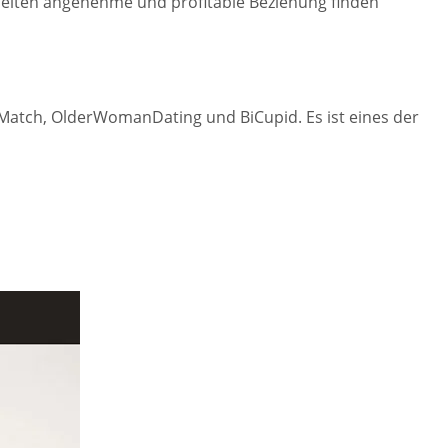
e Seiten angenehme und profitable Beziehung finden
Match, OlderWomanDating und BiCupid. Es ist eines der