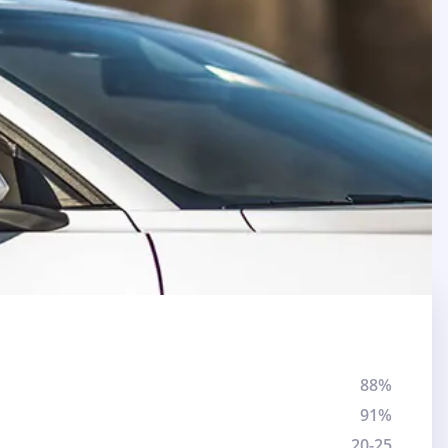
88%
91%
20-25