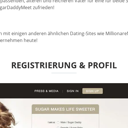
e passenden, älteren und reicheren Väter für eine für beid
SugarDaddyMeet zufrieden!
it einigen anderen ähnlichen Dating-Sites wie Millionare
nternehmen heute!
REGISTRIERUNG & PROFIL