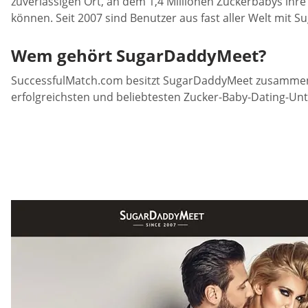
zuverlässigen Ort, an dem 1,4 Millionen Zuckerbabys ihr
können. Seit 2007 sind Benutzer aus fast aller Welt mit 
Wem gehört SugarDaddyMeet?
SuccessfulMatch.com besitzt SugarDaddyMeet zusammen m
erfolgreichsten und beliebtesten Zucker-Baby-Dating-U