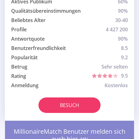
Aktives Publikum
60%
Qualitätsübereinstimmungen
90%
Beliebtes Alter
30-40
Profile
4 427 200
Antwortquote
90%
Benutzerfreundlichkeit
8.5
Popularität
9.2
Betrug
Sehr selten
9.5
Rating
Anmeldung
Kostenlos
BESUCH
MillionaireMatch Benutzer melden sich
auch hier an: