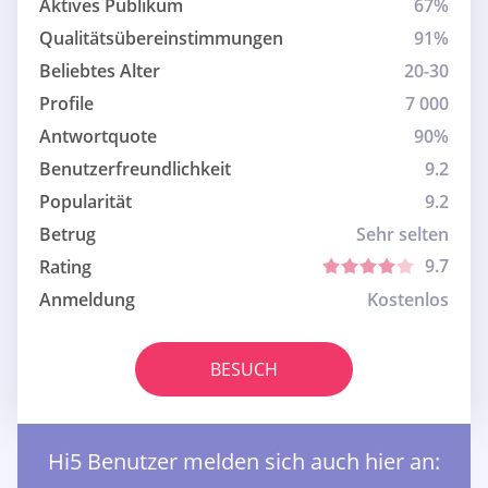
Aktives Publikum
67%
Qualitätsübereinstimmungen
91%
Beliebtes Alter
20-30
Profile
7 000
Antwortquote
90%
Benutzerfreundlichkeit
9.2
Popularität
9.2
Betrug
Sehr selten
9.7
Rating
Anmeldung
Kostenlos
BESUCH
Hi5 Benutzer melden sich auch hier an: