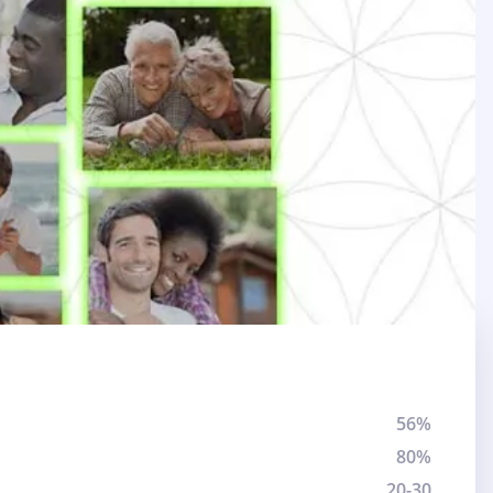
56%
80%
20-30