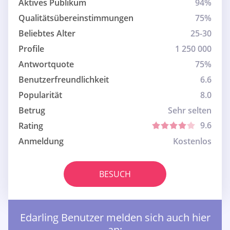
Aktives Publikum
94%
Qualitätsübereinstimmungen
75%
Beliebtes Alter
25-30
Profile
1 250 000
Antwortquote
75%
Benutzerfreundlichkeit
6.6
Popularität
8.0
Betrug
Sehr selten
9.6
Rating
Anmeldung
Kostenlos
BESUCH
Edarling Benutzer melden sich auch hier
an: