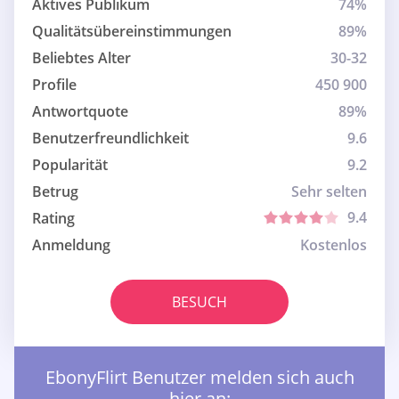
Aktives Publikum
74%
Qualitätsübereinstimmungen
89%
Beliebtes Alter
30-32
Profile
450 900
Antwortquote
89%
Benutzerfreundlichkeit
9.6
Popularität
9.2
Betrug
Sehr selten
9.4
Rating
Anmeldung
Kostenlos
BESUCH
EbonyFlirt Benutzer melden sich auch
hier an: