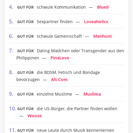
schwule Kommunikation
Blued
GUT FÜR
Sexpartner finden
Loveaholics
GUT FÜR
schwule Gemeinschaft
Manhunt
GUT FÜR
Dating Mädchen oder Transgender aus den
GUT FÜR
Philippinen
PinaLove
die BDSM, Fetisch und Bondage
GUT FÜR
bevorzugen
Alt.Com
einzelne Muslime
Muslima
GUT FÜR
die US-Bürger, die Partner finden wollen
GUT FÜR
Woosa
neue Leute durch Musik kennenlernen
GUT FÜR