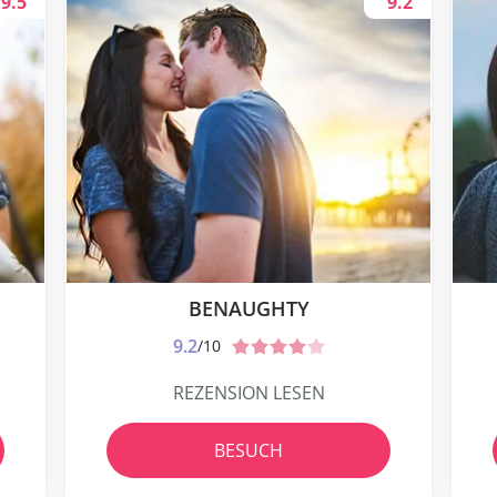
9.5
9.2
BENAUGHTY
9.2
/10
REZENSION LESEN
BESUCH