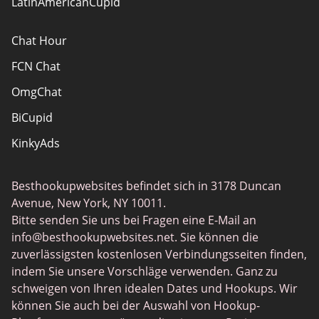
LatinAmericanCupid
Chat Hour
FCN Chat
OmgChat
BiCupid
KinkyAds
SwapFinder
Besthookupwebsites befindet sich in 3178 Duncan
Together2Night
Avenue, New York, NY 10011.
MyLOL
Bitte senden Sie uns bei Fragen eine E-Mail an
info@besthookupwebsites.net
. Sie können die
Swingtowns
zuverlässigsten kostenlosen Verbindungsseiten finden,
Instabang
indem Sie unsere Vorschläge verwenden. Ganz zu
schweigen von Ihren idealen Dates und Hookups. Wir
können Sie auch bei der Auswahl von Hookup-