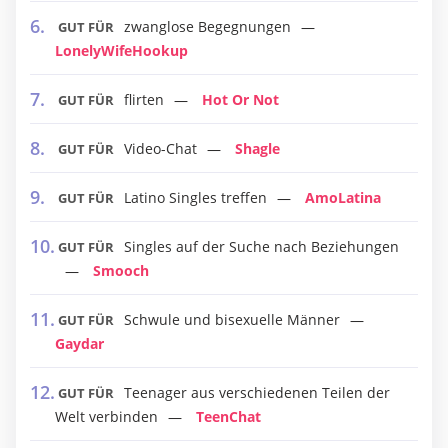
zwanglose Begegnungen
GUT FÜR
LonelyWifeHookup
flirten
Hot Or Not
GUT FÜR
Video-Chat
Shagle
GUT FÜR
Latino Singles treffen
AmoLatina
GUT FÜR
Singles auf der Suche nach Beziehungen
GUT FÜR
Smooch
Schwule und bisexuelle Männer
GUT FÜR
Gaydar
Teenager aus verschiedenen Teilen der
GUT FÜR
Welt verbinden
TeenChat