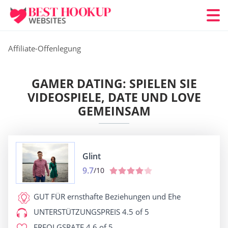
Affiliate-Offenlegung
GAMER DATING: SPIELEN SIE
VIDEOSPIELE, DATE UND LOVE
GEMEINSAM
Glint
9.7
/10
GUT FÜR
ernsthafte Beziehungen und Ehe
UNTERSTÜTZUNGSPREIS
4.5 of 5
ERFOLGSRATE
4.6 of 5