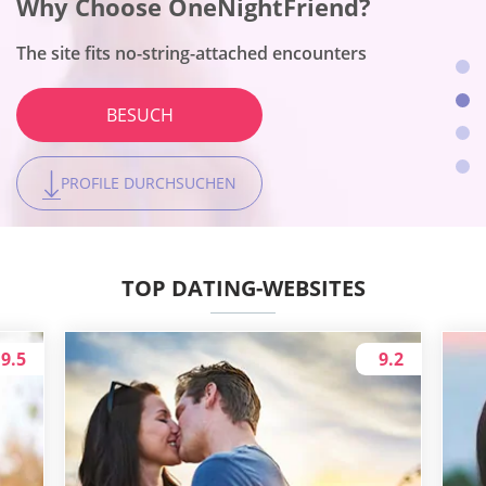
Why Choose BeNaughty?
Why Choose OneNightFriend?
Why Choose Together2Night?
The site fits no-string-attached encounters
The site fits no-string-attached encounters
The site fits no-string-attached encounters
The site fits no-string-attached encounters
BESUCH
BESUCH
BESUCH
BESUCH
PROFILE DURCHSUCHEN
PROFILE DURCHSUCHEN
PROFILE DURCHSUCHEN
PROFILE DURCHSUCHEN
TOP DATING-WEBSITES
9.5
9.2