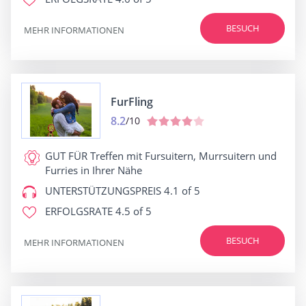
BESUCH
MEHR INFORMATIONEN
FurFling
8.2
/10
GUT FÜR
Treffen mit Fursuitern, Murrsuitern und
Furries in Ihrer Nähe
UNTERSTÜTZUNGSPREIS
4.1 of 5
ERFOLGSRATE
4.5 of 5
BESUCH
MEHR INFORMATIONEN