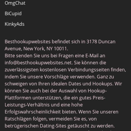
OmgChat
BiCupid
KinkyAds
SwapFinder
Besthookupwebsites befindet sich in 3178 Duncan
Together2Night
Avenue, New York, NY 10011.
MyLOL
Bitte senden Sie uns bei Fragen eine E-Mail an
info@besthookupwebsites.net
. Sie können die
Swingtowns
zuverlässigsten kostenlosen Verbindungsseiten finden,
Instabang
indem Sie unsere Vorschläge verwenden. Ganz zu
schweigen von Ihren idealen Dates und Hookups. Wir
können Sie auch bei der Auswahl von Hookup-
Plattformen unterstützen, die ein gutes Preis-
Leistungs-Verhältnis und eine hohe
Erfolgswahrscheinlichkeit bieten. Wenn Sie unseren
Ratschlägen folgen, vermeiden Sie es, von
betrügerischen Dating-Sites getäuscht zu werden.