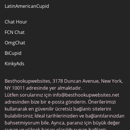
LatinAmericanCupid
Chat Hour
FCN Chat
OmgChat
BiCupid
KinkyAds
SwapFinder
Besthookupwebsites, 3178 Duncan Avenue, New York,
Together2Night
NY 10011 adresinde yer almaktadır.
MyLOL
Lütfen sorularınız için
info@besthookupwebsites.net
adresinden bize bir e-posta gönderin. Önerilerimizi
Swingtowns
kullanarak en güvenilir ücretsiz bağlantı sitelerini
Instabang
bulabilirsiniz; İdeal tarihlerinizden ve bağlantılarınızdan
bahsetmiyorum bile. Ayrıca, paranız için büyük değer
sunan ve yüksek başarı olasılığı sunan bağlantı