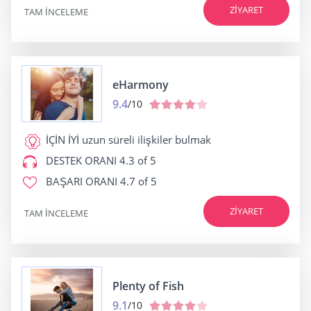
ZIYARET
TAM INCELEME
eHarmony
9.4
/10
İÇİN İYİ
uzun süreli ilişkiler bulmak
DESTEK ORANI
4.3 of 5
BAŞARI ORANI
4.7 of 5
ZIYARET
TAM INCELEME
Plenty of Fish
9.1
/10