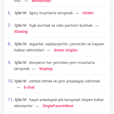
olur.
BuddyGays
ilginç insanlarla tanışmak
HitWe
İÇİN İYİ
ilişki kurmak ve seks partneri bulmak
İÇİN İYİ
XDating
veganlar, vejetaryenler, çevreciler ve hayvan
İÇİN İYİ
hakları aktivistleri
Green Singles
dünyanın her yerinden yeni insanlarla
İÇİN İYİ
tanışmak
Waplog
sohbet etmek ve yeni arkadaşlar edinmek
İÇİN İYİ
E-chat
hayat arkadaşlarıyla tanışmak isteyen bekar
İÇİN İYİ
ebeveynler
SingleParentMeet