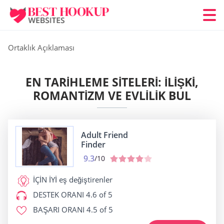
Ortaklık Açıklaması
EN TARIHLEME SITELERI: İLIŞKI,
ROMANTIZM VE EVLILIK BUL
Adult Friend
Finder
9.3
/10
İÇİN İYİ
eş değiştirenler
DESTEK ORANI
4.6 of 5
BAŞARI ORANI
4.5 of 5