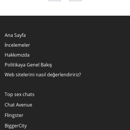
Ana Sayfa
İncelemeler
Hakkımızda
Politikaya Genel Bakış
Web sitelerini nasıl değerlendiririz?
Yazarlar
Reklamveren Açıklaması
Top sex chats
KULLANIM ŞARTLARI
Chat Avenue
Site Haritası
Flingster
Bizimle iletişime geçin
BiggerCity