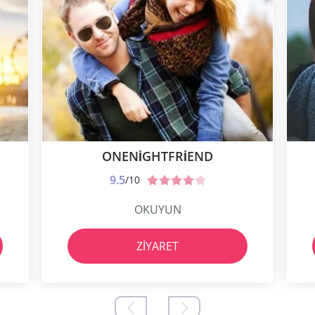
ONENIGHTFRIEND
9.5
/10
OKUYUN
ZIYARET