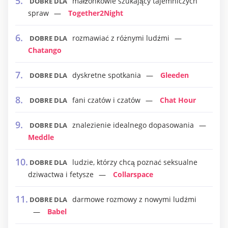
małżonkowie szukający tajemniczych
DOBRE DLA
spraw
Together2Night
rozmawiać z różnymi ludźmi
DOBRE DLA
Chatango
dyskretne spotkania
Gleeden
DOBRE DLA
fani czatów i czatów
Chat Hour
DOBRE DLA
znalezienie idealnego dopasowania
DOBRE DLA
Meddle
ludzie, którzy chcą poznać seksualne
DOBRE DLA
dziwactwa i fetysze
Collarspace
darmowe rozmowy z nowymi ludźmi
DOBRE DLA
Babel