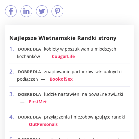
Najlepsze Wietnamskie Randki strony
kobiety w poszukiwaniu młodszych
DOBRE DLA
kochanków
CougarLife
znajdowanie partnerów seksualnych i
DOBRE DLA
podłączeń
BookofSex
ludzie nastawieni na poważne związki
DOBRE DLA
FirstMet
przyłączenia i niezobowiązujące randki
DOBRE DLA
OutPersonals