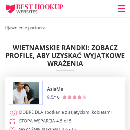
Ujawnienie partnera
WIETNAMSKIE RANDKI: ZOBACZ
PROFILE, ABY UZYSKAĆ WYJĄTKOWE
WRAŻENIA
AsiaMe
9.5
/10
DOBRE DLA
spotkanie z azjatyckimi kobietami
STOPA WSPARCIA
4.5 of 5
WSKAŹNIK SUKCESU
4.6 of 5