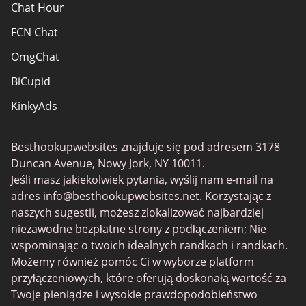
Chat Hour
FCN Chat
OmgChat
BiCupid
KinkyAds
SwapFinder
Besthookupwebsites znajduje się pod adresem 3178
Together2Night
Duncan Avenue, Nowy Jork, NY 10011.
MyLOL
Jeśli masz jakiekolwiek pytania, wyślij nam e-mail na
adres
info@besthookupwebsites.net
. Korzystając z
Swingtowns
naszych sugestii, możesz zlokalizować najbardziej
Instabang
niezawodne bezpłatne strony z podłączeniem; Nie
wspominając o twoich idealnych randkach i randkach.
Możemy również pomóc Ci w wyborze platform
przyłączeniowych, które oferują doskonałą wartość za
Twoje pieniądze i wysokie prawdopodobieństwo