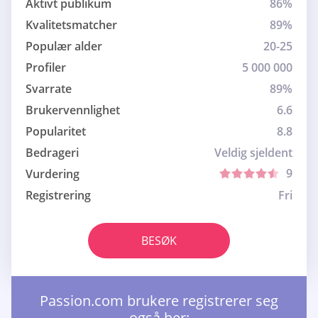
Aktivt publikum
86%
Kvalitetsmatcher
89%
Populær alder
20-25
Profiler
5 000 000
Svarrate
89%
Brukervennlighet
6.6
Popularitet
8.8
Bedrageri
Veldig sjeldent
9
Vurdering
Registrering
Fri
BESØK
Passion.com brukere registrerer seg
også her: