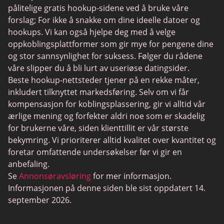
Swingtowns
pålitelige gratis hookup-sidene ved å bruke våre
Instabang
forslag; For ikke å snakke om dine ideelle datoer og
hookups. Vi kan også hjelpe deg med å velge
oppkoblingsplattformer som gir mye for pengene dine
og stor sannsynlighet for suksess. Følger du rådene
våre slipper du å bli lurt av useriøse datingsider.
Beste hookup-nettsteder tjener på en rekke måter,
inkludert tilknyttet markedsføring. Selv om vi får
kompensasjon for koblingsplassering, gir vi alltid vår
ærlige mening og forfekter aldri noe som er skadelig
for brukerne våre, siden klienttillit er vår største
bekymring. Vi prioriterer alltid kvalitet over kvantitet og
foretar omfattende undersøkelser før vi gir en
anbefaling.
Se
Annonsøravsløring
for mer informasjon.
Informasjonen på denne siden ble sist oppdatert 14.
september 2026.