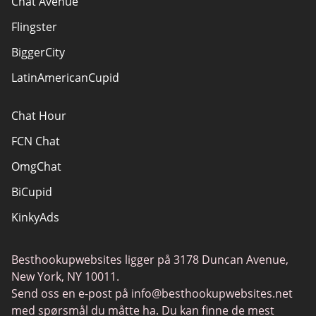
Chat Avenue
Flingster
BiggerCity
LatinAmericanCupid
Chat Hour
FCN Chat
OmgChat
BiCupid
KinkyAds
SwapFinder
Besthookupwebsites ligger på 3178 Duncan Avenue,
Together2Night
New York, NY 10011.
MyLOL
Send oss en e-post på
info@besthookupwebsites.net
med spørsmål du måtte ha. Du kan finne de mest