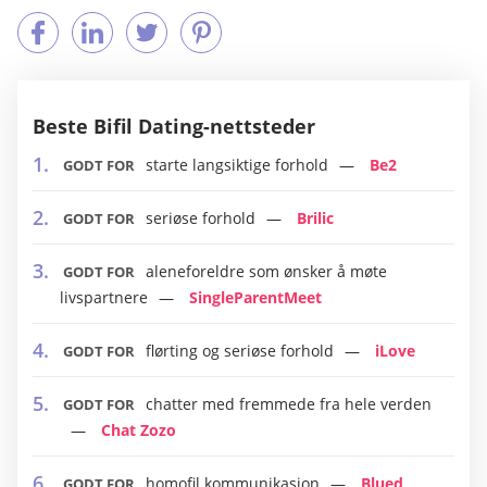
Beste Bifil Dating-nettsteder
starte langsiktige forhold
Be2
GODT FOR
seriøse forhold
Brilic
GODT FOR
aleneforeldre som ønsker å møte
GODT FOR
livspartnere
SingleParentMeet
flørting og seriøse forhold
iLove
GODT FOR
chatter med fremmede fra hele verden
GODT FOR
Chat Zozo
homofil kommunikasjon
Blued
GODT FOR