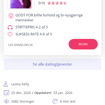
9
/10
GODT FOR
bifile forhold og bi-nysgjerrige
mennesker
STØTTEPRIS
4.2 of 5
SUKSESS RATE
4.8 of 5
BESØK
LES ANMELDELSE
Leona Kelly
25 des. 2020
Oppdatert:
03 jan. 2026
2082 Visninger
0 min lest