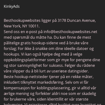
KinkyAds
SwapFinder
Besthookupwebsites ligger på 3178 Duncan Avenue,
Together2Night
New York, NY 10011.
MyLOL
Send oss en e-post på
info@besthookupwebsites.net
med spørsmål du måtte ha. Du kan finne de mest
Swingtowns
pålitelige gratis hookup-sidene ved å bruke våre
Instabang
forslag; For ikke å snakke om dine ideelle datoer og
hookups. Vi kan også hjelpe deg med å velge
oppkoblingsplattformer som gir mye for pengene dine
og stor sannsynlighet for suksess. Følger du rådene
våre slipper du å bli lurt av useriøse datingsider.
Beste hookup-nettsteder tjener på en rekke måter,
inkludert tilknyttet markedsføring. Selv om vi får
kompensasjon for koblingsplassering, gir vi alltid vår
ærlige mening og forfekter aldri noe som er skadelig
for brukerne våre, siden klienttillit er vår største
bekymring. Vi prioriterer alltid kvalitet over kvantitet og