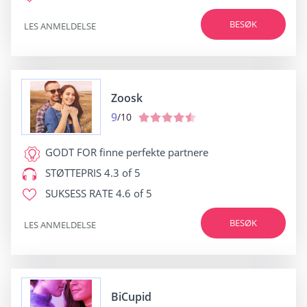
BESØK
LES ANMELDELSE
Zoosk
9
/10
GODT FOR
finne perfekte partnere
STØTTEPRIS
4.3 of 5
SUKSESS RATE
4.6 of 5
BESØK
LES ANMELDELSE
BiCupid