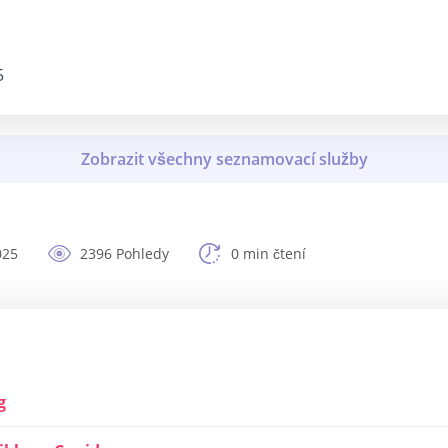
5
025
2396 Pohledy
0 min čtení
g