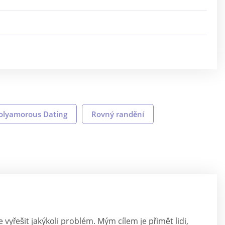
olyamorous Dating
Rovný randění
vyřešit jakýkoli problém. Mým cílem je přimět lidi,