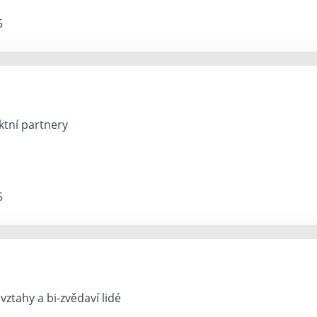
5
ktní partnery
5
vztahy a bi-zvědaví lidé