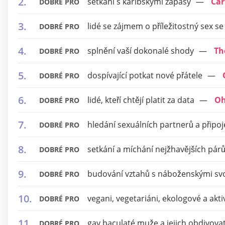
setkání s karibskými zápasy
Car
DOBRÉ PRO
lidé se zájmem o příležitostný sex s
DOBRÉ PRO
splnění vaší dokonalé shody
Th
DOBRÉ PRO
dospívající potkat nové přátele
DOBRÉ PRO
lidé, kteří chtějí platit za data
Oh
DOBRÉ PRO
hledání sexuálních partnerů a připoj
DOBRÉ PRO
setkání a míchání nejžhavějších pár
DOBRÉ PRO
budování vztahů s náboženskými s
DOBRÉ PRO
vegani, vegetariáni, ekologové a aktiv
DOBRÉ PRO
gay baculaté muže a jejich obdivova
DOBRÉ PRO