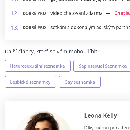
video chatování zdarma
Chati
DOBRÉ PRO
setkání s dokonalým asijským part
DOBRÉ PRO
Další články, které se vám mohou líbit
Heterosexuální seznamka
Sapiosexual Seznamka
Lesbické seznamky
Gay seznamka
Leona Kelly
Díky mému poradenství