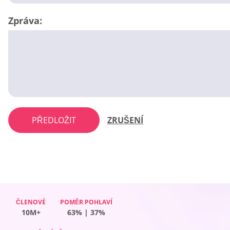
Zpráva:
PŘEDLOŽIT
ZRUŠENÍ
ČLENOVÉ
ČLENOVÉ
ČLENOVÉ
ČLENOVÉ
POMĚR POHLAVÍ
POMĚR POHLAVÍ
POMĚR POHLAVÍ
POMĚR POHLAVÍ
10M+
10M+
10M+
10M+
65% | 35%
63% | 37%
55% | 45%
42% | 58%