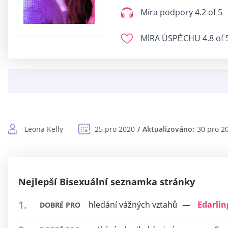
Míra podpory
4.2 of 5
MÍRA ÚSPĚCHU
4.8 of 
Leona Kelly
25 pro 2020
Aktualizováno:
30 pro 2
Nejlepší Bisexuální seznamka stránky
hledání vážných vztahů
Edarlin
DOBRÉ PRO