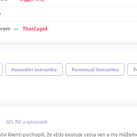
w
nerem
ThaiCupid
Asexuální seznamka
Pansexual Seznamka
P
MS, RD a spisovatel
 klienti pochopili, že vždy existuje cesta ven a my můžeme 