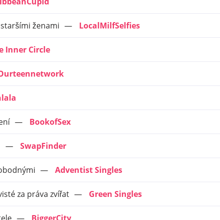
ibbeanCupid
e staršími ženami
LocalMilfSelfies
e Inner Circle
Ourteennetwork
lala
ení
BookofSex
ů
SwapFinder
vobodnými
Adventist Singles
isté za práva zvířat
Green Singles
tele
BiggerCity