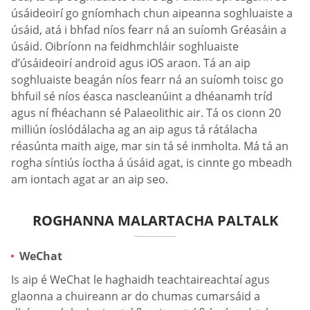
úsáideoirí go gníomhach chun aipeanna soghluaiste a
úsáid, atá i bhfad níos fearr ná an suíomh Gréasáin a
úsáid. Oibríonn na feidhmchláir soghluaiste
d’úsáideoirí android agus iOS araon. Tá an aip
soghluaiste beagán níos fearr ná an suíomh toisc go
bhfuil sé níos éasca nascleanúint a dhéanamh tríd
agus ní fhéachann sé Palaeolithic air. Tá os cionn 20
milliún íoslódálacha ag an aip agus tá rátálacha
réasúnta maith aige, mar sin tá sé inmholta. Má tá an
rogha síntiús íoctha á úsáid agat, is cinnte go mbeadh
am iontach agat ar an aip seo.
ROGHANNA MALARTACHA PALTALK
WeChat
Is aip é WeChat le haghaidh teachtaireachtaí agus
glaonna a chuireann ar do chumas cumarsáid a