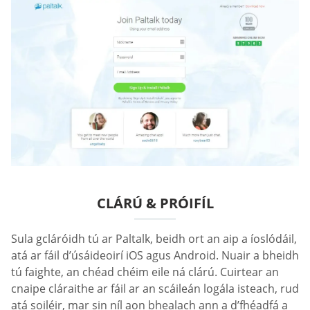
CLÁRÚ & PRÓIFÍL
Sula gcláróidh tú ar Paltalk, beidh ort an aip a íoslódáil,
atá ar fáil d’úsáideoirí iOS agus Android. Nuair a bheidh
tú faighte, an chéad chéim eile ná clárú. Cuirtear an
cnaipe cláraithe ar fáil ar an scáileán logála isteach, rud
atá soiléir, mar sin níl aon bhealach ann a d’fhéadfá a