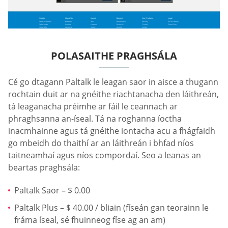
POLASAITHE PRAGHSÁLA
Cé go dtagann Paltalk le leagan saor in aisce a thugann
rochtain duit ar na gnéithe riachtanacha den láithreán,
tá leaganacha préimhe ar fáil le ceannach ar
phraghsanna an-íseal. Tá na roghanna íoctha
inacmhainne agus tá gnéithe iontacha acu a fhágfaidh
go mbeidh do thaithí ar an láithreán i bhfad níos
taitneamhaí agus níos compordaí. Seo a leanas an
beartas praghsála:
Paltalk Saor – $ 0.00
Paltalk Plus – $ 40.00 / bliain (físeán gan teorainn le
fráma íseal, sé fhuinneog físe ag an am)