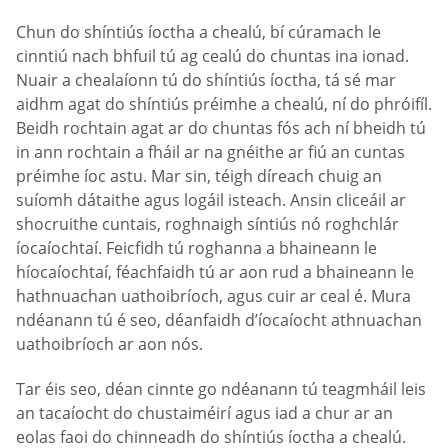
Chun do shíntiús íoctha a chealú, bí cúramach le
cinntiú nach bhfuil tú ag cealú do chuntas ina ionad.
Nuair a chealaíonn tú do shíntiús íoctha, tá sé mar
aidhm agat do shíntiús préimhe a chealú, ní do phróifíl.
Beidh rochtain agat ar do chuntas fós ach ní bheidh tú
in ann rochtain a fháil ar na gnéithe ar fiú an cuntas
préimhe íoc astu. Mar sin, téigh díreach chuig an
suíomh dátaithe agus logáil isteach. Ansin cliceáil ar
shocruithe cuntais, roghnaigh síntiús nó roghchlár
íocaíochtaí. Feicfidh tú roghanna a bhaineann le
híocaíochtaí, féachfaidh tú ar aon rud a bhaineann le
hathnuachan uathoibríoch, agus cuir ar ceal é. Mura
ndéanann tú é seo, déanfaidh d’íocaíocht athnuachan
uathoibríoch ar aon nós.
Tar éis seo, déan cinnte go ndéanann tú teagmháil leis
an tacaíocht do chustaiméirí agus iad a chur ar an
eolas faoi do chinneadh do shíntiús íoctha a chealú.