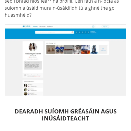
seo i bhfad níos fearr ná próifíl. Cén fáth a n-íocfá as
suíomh a úsáid mura n-úsáidfidh tú a ghnéithe go
huasmhéid?
DEARADH SUÍOMH GRÉASÁIN AGUS
INÚSÁIDTEACHT