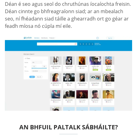
Déan é seo agus seol do chruthúnas íocaíochta freisin.
Déan cinnte go bhfreagraíonn siad; ar an mbealach
seo, ní fhéadann siad táille a ghearradh ort go géar ar
feadh míosa nó cúpla mí eile.
AN BHFUIL PALTALK SÁBHÁILTE?