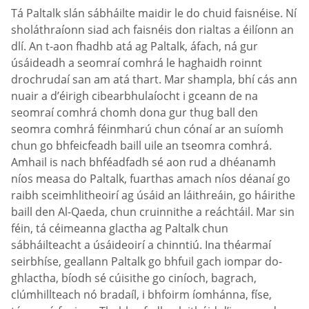
Tá Paltalk slán sábháilte maidir le do chuid faisnéise. Ní
sholáthraíonn siad ach faisnéis don rialtas a éilíonn an
dlí. An t-aon fhadhb atá ag Paltalk, áfach, ná gur
úsáideadh a seomraí comhrá le haghaidh roinnt
drochrudaí san am atá thart. Mar shampla, bhí cás ann
nuair a d’éirigh cibearbhulaíocht i gceann de na
seomraí comhrá chomh dona gur thug ball den
seomra comhrá féinmharú chun cónaí ar an suíomh
chun go bhfeicfeadh baill uile an tseomra comhrá.
Amhail is nach bhféadfadh sé aon rud a dhéanamh
níos measa do Paltalk, fuarthas amach níos déanaí go
raibh sceimhlitheoirí ag úsáid an láithreáin, go háirithe
baill den Al-Qaeda, chun cruinnithe a reáchtáil. Mar sin
féin, tá céimeanna glactha ag Paltalk chun
sábháilteacht a úsáideoirí a chinntiú. Ina théarmaí
seirbhíse, geallann Paltalk go bhfuil gach iompar do-
ghlactha, bíodh sé cúisithe go ciníoch, bagrach,
clúmhillteach nó bradaíl, i bhfoirm íomhánna, físe,