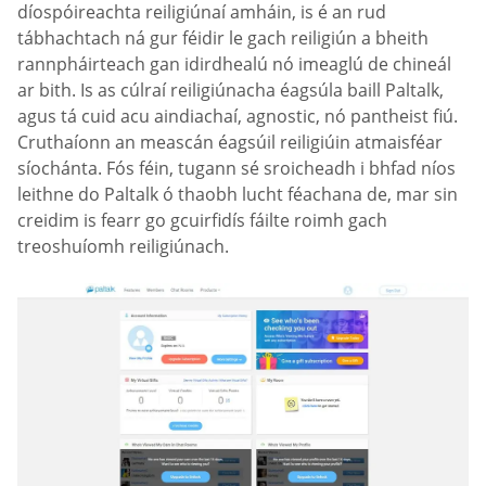
díospóireachta reiligiúnaí amháin, is é an rud
tábhachtach ná gur féidir le gach reiligiún a bheith
rannpháirteach gan idirdhealú nó imeaglú de chineál
ar bith. Is as cúlraí reiligiúnacha éagsúla baill Paltalk,
agus tá cuid acu aindiachaí, agnostic, nó pantheist fiú.
Cruthaíonn an meascán éagsúil reiligiúin atmaisféar
síochánta. Fós féin, tugann sé sroicheadh i bhfad níos
leithne do Paltalk ó thaobh lucht féachana de, mar sin
creidim is fearr go gcuirfidís fáilte roimh gach
treoshuíomh reiligiúnach.