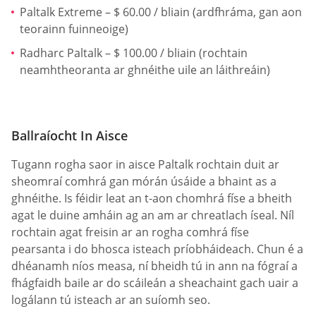
Paltalk Extreme – $ 60.00 / bliain (ardfhráma, gan aon
teorainn fuinneoige)
Radharc Paltalk – $ 100.00 / bliain (rochtain
neamhtheoranta ar ghnéithe uile an láithreáin)
Ballraíocht In Aisce
Tugann rogha saor in aisce Paltalk rochtain duit ar
sheomraí comhrá gan mórán úsáide a bhaint as a
ghnéithe. Is féidir leat an t-aon chomhrá físe a bheith
agat le duine amháin ag an am ar chreatlach íseal. Níl
rochtain agat freisin ar an rogha comhrá físe
pearsanta i do bhosca isteach príobháideach. Chun é a
dhéanamh níos measa, ní bheidh tú in ann na fógraí a
fhágfaidh baile ar do scáileán a sheachaint gach uair a
logálann tú isteach ar an suíomh seo.