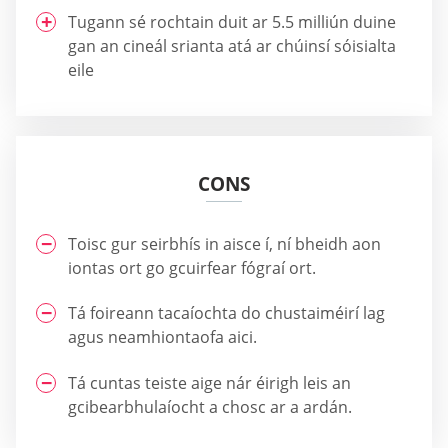
Tugann sé rochtain duit ar 5.5 milliún duine
gan an cineál srianta atá ar chúinsí sóisialta
eile
CONS
Toisc gur seirbhís in aisce í, ní bheidh aon
iontas ort go gcuirfear fógraí ort.
Tá foireann tacaíochta do chustaiméirí lag
agus neamhiontaofa aici.
Tá cuntas teiste aige nár éirigh leis an
gcibearbhulaíocht a chosc ar a ardán.