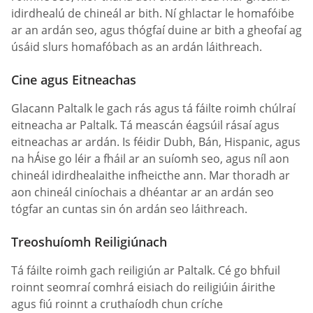
idirdhealú de chineál ar bith. Ní ghlactar le homafóibe
ar an ardán seo, agus thógfaí duine ar bith a gheofaí ag
úsáid slurs homafóbach as an ardán láithreach.
Cine agus Eitneachas
Glacann Paltalk le gach rás agus tá fáilte roimh chúlraí
eitneacha ar Paltalk. Tá meascán éagsúil rásaí agus
eitneachas ar ardán. Is féidir Dubh, Bán, Hispanic, agus
na hÁise go léir a fháil ar an suíomh seo, agus níl aon
chineál idirdhealaithe infheicthe ann. Mar thoradh ar
aon chineál ciníochais a dhéantar ar an ardán seo
tógfar an cuntas sin ón ardán seo láithreach.
Treoshuíomh Reiligiúnach
Tá fáilte roimh gach reiligiún ar Paltalk. Cé go bhfuil
roinnt seomraí comhrá eisiach do reiligiúin áirithe
agus fiú roinnt a cruthaíodh chun críche