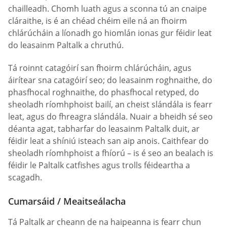
chailleadh. Chomh luath agus a sconna tú an cnaipe
cláraithe, is é an chéad chéim eile ná an fhoirm
chlárúcháin a líonadh go hiomlán ionas gur féidir leat
do leasainm Paltalk a chruthú.
Tá roinnt catagóirí san fhoirm chlárúcháin, agus
áirítear sna catagóirí seo; do leasainm roghnaithe, do
phasfhocal roghnaithe, do phasfhocal retyped, do
sheoladh ríomhphoist bailí, an cheist slándála is fearr
leat, agus do fhreagra slándála. Nuair a bheidh sé seo
déanta agat, tabharfar do leasainm Paltalk duit, ar
féidir leat a shíniú isteach san aip anois. Caithfear do
sheoladh ríomhphoist a fhíorú – is é seo an bealach is
féidir le Paltalk catfishes agus trolls féideartha a
scagadh.
Cumarsáid / Meaitseálacha
Tá Paltalk ar cheann de na haipeanna is fearr chun