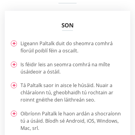
SON
Ligeann Paltalk duit do sheomra comhrá
fíorúil poiblí féin a oscailt.
Is féidir leis an seomra comhrá na mílte
úsáideoir a óstáil.
Tá Paltalk saor in aisce le húsáid. Nuair a
chláraíonn tú, gheobhaidh tú rochtain ar
roinnt gnéithe den láithreán seo.
Oibríonn Paltalk le haon ardán a shocraíonn
tú a úsáid. Bíodh sé Android, iOS, Windows,
Mac, srl.