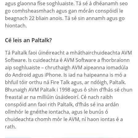
agus glaonna físe soghluaiste. Tá sé á dhéanamh seo
go comhsheasmhach agus gan mórán conspóidí le
beagnach 22 bliain anois. Tá sé sin annamh agus go
hiontach.
Cé leis an Paltalk?
Tá Paltalk faoi úinéireacht a mháthairchuideachta AVM
Software. Is cuideachta é AVM Software a fhorbraíonn
aip soghluaiste – chruthaigh AVM aipeanna iomadúla
do Android agus iPhone. Is iad na haipeanna is mó a
bhfuil tóir orthu ná Fire Talk agus, ar ndóigh, Paltalk.
Bhunaigh AVM Paltalk i 1998 agus ó shin d’fhás sé chun
freastal ar na milliúin úsáideoirí. Cé nach raibh
conspóid ann faoi rith Paltalk, d’fhás sé ina ardán
ollmhór le gnéithe iontacha, agus le bunús ó
chuideachta chomh mór le AVM, ní haon iontas é a
rath.