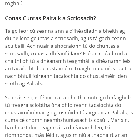
roghnú.
Conas Cuntas Paltalk a Scriosadh?
Tá go leor cúiseanna ann a d’fhéadfadh a bheith ag
duine lena gcuntas a scriosadh, agus tá gach ceann
acu bailí. Ach nuair a shocraíonn tú do chuntas a
scriosadh, conas a dhéanfá faoi? Is é an chéad rud a
chaithfidh tú a dhéanamh teagmháil a dhéanamh leis
an tacaíocht do chustaiméirí. Luaigh muid níos luaithe
nach bhfuil foireann tacaíochta do chustaiméirí den
scoth ag Paltalk.
Sa chás seo, is féidir leat a bheith cinnte go bhfaighidh
tú freagra sciobtha óna bhfoireann tacaíochta do
chustaiméirí mar go gcosnóidh tú airgead ar Paltalk, is
cuma cé chomh neamhshuntasach is cosúil. Mar sin,
ba cheart duit teagmháil a dhéanamh leo, trí
ríomhphost más féidir, agus míniú a thabhairt ar an