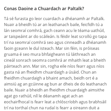
Conas Daoine a Chuardach ar Paltalk?
Tá sé furasta go leor cuardach a dhéanamh ar Paltalk.
Nuair a bheidh tú ar an leathanach baile, feicfidh tú a
lán seomraí comhrá, gach ceann acu le téama uathúil,
ar taispeáint ar do scáileán. Is féidir leat scrollú go tapa
trí na seomraí comhrá seo agus cinneadh a dhéanamh
faoin gceann le dul isteach. Mar sin féin, is próiseas
gruama é seo mura bhfaigheann tú láithreach an
cineál sonrach seomra comhrá ar mhaith leat a bheith
páirteach ann. Mar sin, rogha eile níos fearr agus níos
gasta ná an fheidhm chuardaigh a úsáid. Chun an
fheidhm chuardaigh a bhaint amach, beidh ort é a
aimsiú ag an gcúinne ag bun ar dheis de do leathanach
baile. Nuair a bheidh an fheidhm chuardaigh aimsithe
agat go rathúil, níl le déanamh agat ach an
eochairfhocal is fearr leat a chlóscríobh agus brabhsáil
trí na torthaí chun na rudaí is fearr a oireann duit a