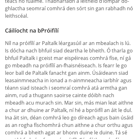
téacs nó fuaime. Thabharfadh a leithéid d’iompar do-
ghlactha seomraí comhrá den sórt sin gan rabhadh nó
leithscéal.
Cáilíocht na bPróifílí
Níl na próifílí ar Paltalk léargasúil ar an mbealach is lú.
Is dócha nach bhfuil siad deartha le bheith. Ó tharla go
bhfuil Paltalk i gceist mar eispéireas comhrá físe, ní gá
go mbeadh na próifílí an-fhaisnéiseach. Is fearr le go
leor ball de Paltalk fanacht gan ainm. Úsáideann siad
leasainmneacha in ionad a n-ainmneacha iarbhír agus
téann siad isteach i seomraí comhrá atá armtha gan
ainm, rud a thugann saoirse cainte dóibh nach
mbeadh acu murach sin. Mar sin, más mian leat aithne
a chur ar dhuine ar Paltalk, ní hé a bpróifíl an áit le dul.
Ina áit sin, déan comhrá leo go díreach agus bain úsáid
as an rogha físchomhrá chun aithne a chur orthu agus
comhrá a bheith agat ar bhonn duine le duine. Tá sé