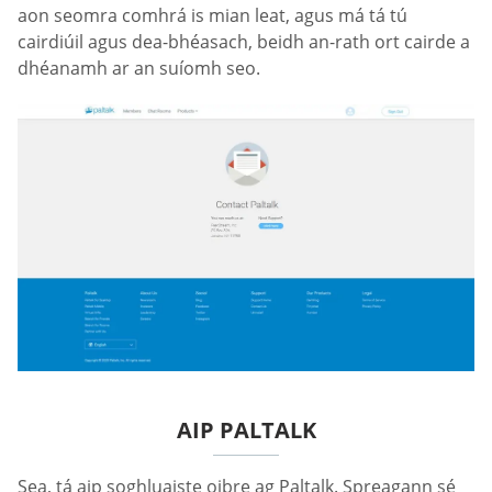
aon seomra comhrá is mian leat, agus má tá tú
cairdiúil agus dea-bhéasach, beidh an-rath ort cairde a
dhéanamh ar an suíomh seo.
AIP PALTALK
Sea, tá aip soghluaiste oibre ag Paltalk. Spreagann sé