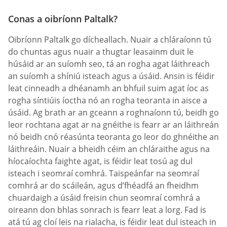
Conas a oibríonn Paltalk?
Oibríonn Paltalk go dícheallach. Nuair a chláraíonn tú
do chuntas agus nuair a thugtar leasainm duit le
húsáid ar an suíomh seo, tá an rogha agat láithreach
an suíomh a shíniú isteach agus a úsáid. Ansin is féidir
leat cinneadh a dhéanamh an bhfuil suim agat íoc as
rogha síntiúis íoctha nó an rogha teoranta in aisce a
úsáid. Ag brath ar an gceann a roghnaíonn tú, beidh go
leor rochtana agat ar na gnéithe is fearr ar an láithreán
nó beidh cnó réasúnta teoranta go leor do ghnéithe an
láithreáin. Nuair a bheidh céim an chláraithe agus na
híocaíochta faighte agat, is féidir leat tosú ag dul
isteach i seomraí comhrá. Taispeánfar na seomraí
comhrá ar do scáileán, agus d’fhéadfá an fheidhm
chuardaigh a úsáid freisin chun seomraí comhrá a
oireann don bhlas sonrach is fearr leat a lorg. Fad is
atá tú ag cloí leis na rialacha, is féidir leat dul isteach in