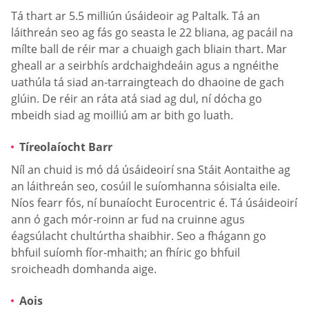
Tá thart ar 5.5 milliún úsáideoir ag Paltalk. Tá an
láithreán seo ag fás go seasta le 22 bliana, ag pacáil na
mílte ball de réir mar a chuaigh gach bliain thart. Mar
gheall ar a seirbhís ardchaighdeáin agus a ngnéithe
uathúla tá siad an-tarraingteach do dhaoine de gach
glúin. De réir an ráta atá siad ag dul, ní dócha go
mbeidh siad ag moilliú am ar bith go luath.
Tíreolaíocht Barr
Níl an chuid is mó dá úsáideoirí sna Stáit Aontaithe ag
an láithreán seo, cosúil le suíomhanna sóisialta eile.
Níos fearr fós, ní bunaíocht Eurocentric é. Tá úsáideoirí
ann ó gach mór-roinn ar fud na cruinne agus
éagsúlacht chultúrtha shaibhir. Seo a fhágann go
bhfuil suíomh fíor-mhaith; an fhíric go bhfuil
sroicheadh domhanda aige.
Aois