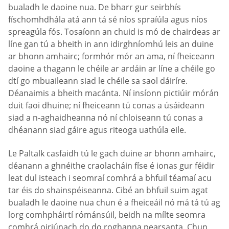
bualadh le daoine nua. De bharr gur seirbhís
físchomhdhála atá ann tá sé níos spraíúla agus níos
spreagúla fós. Tosaíonn an chuid is mó de chairdeas ar
líne gan tú a bheith in ann idirghníomhú leis an duine
ar bhonn amhairc; formhór mór an ama, ní fheiceann
daoine a thagann le chéile ar ardáin ar líne a chéile go
dtí go mbuaileann siad le chéile sa saol dáiríre.
Déanaimis a bheith macánta. Ní insíonn pictiúir mórán
duit faoi dhuine; ní fheiceann tú conas a úsáideann
siad a n-aghaidheanna nó ní chloiseann tú conas a
dhéanann siad gáire agus riteoga uathúla eile.
Le Paltalk casfaidh tú le gach duine ar bhonn amhairc,
déanann a ghnéithe craolacháin físe é ionas gur féidir
leat dul isteach i seomraí comhrá a bhfuil téamaí acu
tar éis do shainspéiseanna. Cibé an bhfuil suim agat
bualadh le daoine nua chun é a fheiceáil nó má tá tú ag
lorg comhpháirtí rómánsúil, beidh na mílte seomra
comhrá oiriúnach do do roghanna pearsanta. Chun