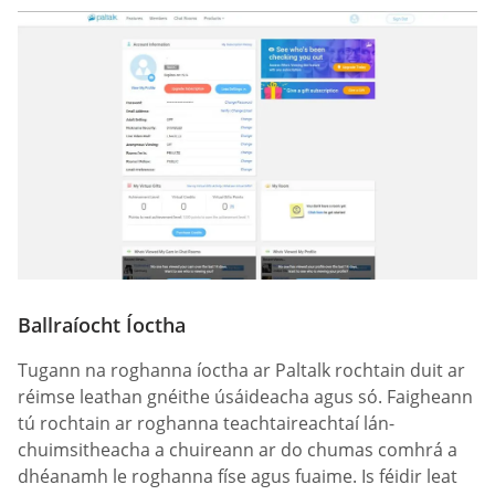
Ballraíocht Íoctha
Tugann na roghanna íoctha ar Paltalk rochtain duit ar
réimse leathan gnéithe úsáideacha agus só. Faigheann
tú rochtain ar roghanna teachtaireachtaí lán-
chuimsitheacha a chuireann ar do chumas comhrá a
dhéanamh le roghanna físe agus fuaime. Is féidir leat