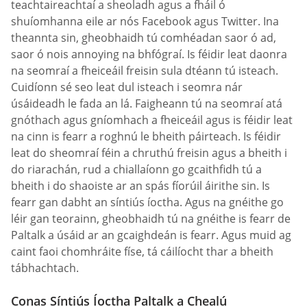
teachtaireachtaí a sheoladh agus a fháil ó
shuíomhanna eile ar nós Facebook agus Twitter. Ina
theannta sin, gheobhaidh tú comhéadan saor ó ad,
saor ó nois annoying na bhfógraí. Is féidir leat daonra
na seomraí a fheiceáil freisin sula dtéann tú isteach.
Cuidíonn sé seo leat dul isteach i seomra nár
úsáideadh le fada an lá. Faigheann tú na seomraí atá
gnóthach agus gníomhach a fheiceáil agus is féidir leat
na cinn is fearr a roghnú le bheith páirteach. Is féidir
leat do sheomraí féin a chruthú freisin agus a bheith i
do riarachán, rud a chiallaíonn go gcaithfidh tú a
bheith i do shaoiste ar an spás fíorúil áirithe sin. Is
fearr gan dabht an síntiús íoctha. Agus na gnéithe go
léir gan teorainn, gheobhaidh tú na gnéithe is fearr de
Paltalk a úsáid ar an gcaighdeán is fearr. Agus muid ag
caint faoi chomhráite físe, tá cáilíocht thar a bheith
tábhachtach.
Conas Síntiús Íoctha Paltalk a Chealú