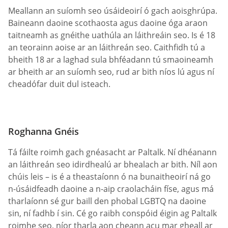
Meallann an suíomh seo úsáideoirí ó gach aoisghrúpa.
Baineann daoine scothaosta agus daoine óga araon
taitneamh as gnéithe uathúla an láithreáin seo. Is é 18
an teorainn aoise ar an láithreán seo. Caithfidh tú a
bheith 18 ar a laghad sula bhféadann tú smaoineamh
ar bheith ar an suíomh seo, rud ar bith níos lú agus ní
cheadófar duit dul isteach.
Roghanna Gnéis
Tá fáilte roimh gach gnéasacht ar Paltalk. Ní dhéanann
an láithreán seo idirdhealú ar bhealach ar bith. Níl aon
chúis leis – is é a theastaíonn ó na bunaitheoirí ná go
n-úsáidfeadh daoine a n-aip craolacháin físe, agus má
tharlaíonn sé gur baill den phobal LGBTQ na daoine
sin, ní fadhb í sin. Cé go raibh conspóid éigin ag Paltalk
roimhe seo, níor tharla aon cheann acu mar gheall ar