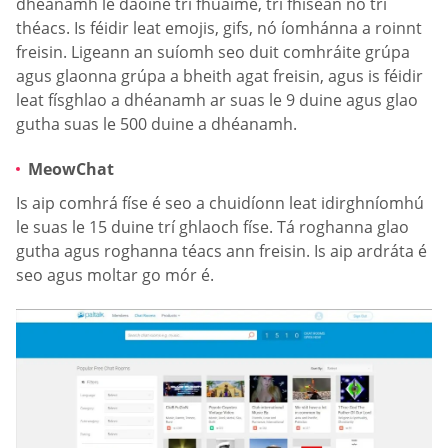
dhéanamh le daoine trí fhuaime, trí fhíseán nó trí
théacs. Is féidir leat emojis, gifs, nó íomhánna a roinnt
freisin. Ligeann an suíomh seo duit comhráite grúpa
agus glaonna grúpa a bheith agat freisin, agus is féidir
leat físghlao a dhéanamh ar suas le 9 duine agus glao
gutha suas le 500 duine a dhéanamh.
MeowChat
Is aip comhrá físe é seo a chuidíonn leat idirghníomhú
le suas le 15 duine trí ghlaoch físe. Tá roghanna glao
gutha agus roghanna téacs ann freisin. Is aip ardráta é
seo agus moltar go mór é.