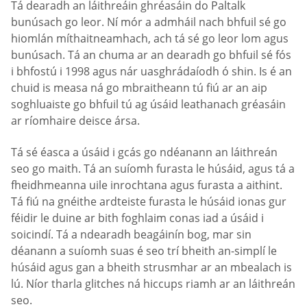
Tá dearadh an láithreáin ghréasáin do Paltalk
bunúsach go leor. Ní mór a admháil nach bhfuil sé go
hiomlán míthaitneamhach, ach tá sé go leor lom agus
bunúsach. Tá an chuma ar an dearadh go bhfuil sé fós
i bhfostú i 1998 agus nár uasghrádaíodh ó shin. Is é an
chuid is measa ná go mbraitheann tú fiú ar an aip
soghluaiste go bhfuil tú ag úsáid leathanach gréasáin
ar ríomhaire deisce ársa.
Tá sé éasca a úsáid i gcás go ndéanann an láithreán
seo go maith. Tá an suíomh furasta le húsáid, agus tá a
fheidhmeanna uile inrochtana agus furasta a aithint.
Tá fiú na gnéithe ardteiste furasta le húsáid ionas gur
féidir le duine ar bith foghlaim conas iad a úsáid i
soicindí. Tá a ndearadh beagáinín bog, mar sin
déanann a suíomh suas é seo trí bheith an-simplí le
húsáid agus gan a bheith strusmhar ar an mbealach is
lú. Níor tharla glitches ná hiccups riamh ar an láithreán
seo.