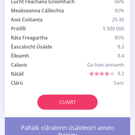
Lucht Féachana Gníomhach
66%
Meaitseanna Cáilíochta
92%
Aois Coitianta
25-30
Próifílí
5 500 000
Ráta Freagartha
85%
Éascaíocht Úsáide
8.3
Éileamh
8.4
Calaois
Go han-annamh
9.2
Rátáil
Clárú
Saor
CUAIRT
Paltalk cláraíonn úsáideoirí anseo
freisin: