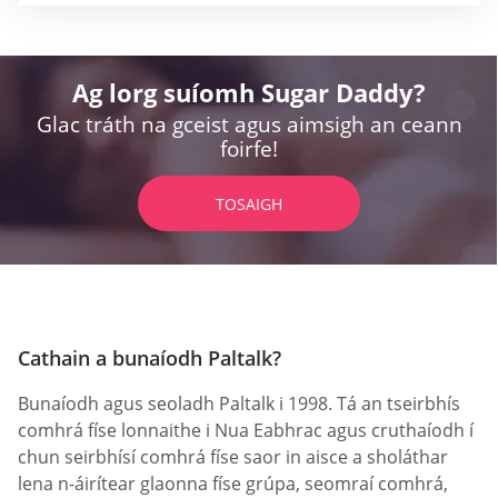
Ag lorg suíomh Sugar Daddy?
Glac tráth na gceist agus aimsigh an ceann
foirfe!
TOSAIGH
Cathain a bunaíodh Paltalk?
Bunaíodh agus seoladh Paltalk i 1998. Tá an tseirbhís
comhrá físe lonnaithe i Nua Eabhrac agus cruthaíodh í
chun seirbhísí comhrá físe saor in aisce a sholáthar
lena n-áirítear glaonna físe grúpa, seomraí comhrá,