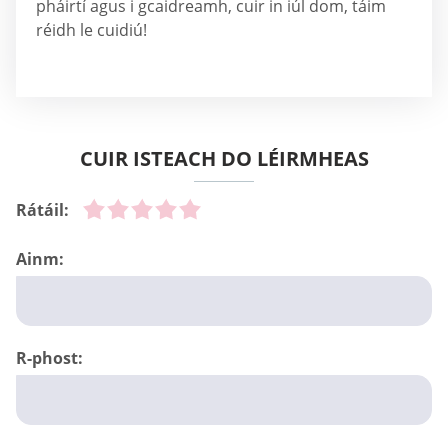
pháirtí agus i gcaidreamh, cuir in iúl dom, táim
réidh le cuidiú!
CUIR ISTEACH DO LÉIRMHEAS
Rátáil:
Ainm:
R-phost: