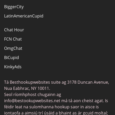
BiggerCity
LatinAmericanCupid
Chat Hour
FCN Chat
OmgChat
BiCupid
KinkyAds
SwapFinder
Tá Besthookupwebsites suite ag 3178 Duncan Avenue,
Together2Night
Nua Eabhrac, NY 10011.
MyLOL
Seol ríomhphost chugainn ag
info@bestookupwebsites.net
má tá aon cheist agat. Is
Swingtowns
féidir leat na suíomhanna hookup saor in aisce is
Instabang
iontaofa a aimsiú trí úsáid a bhaint as ár gcuid moltaí;