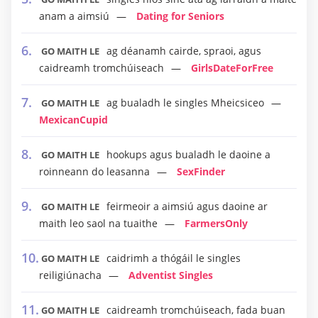
anam a aimsiú
Dating for Seniors
ag déanamh cairde, spraoi, agus
GO MAITH LE
caidreamh tromchúiseach
GirlsDateForFree
ag bualadh le singles Mheicsiceo
GO MAITH LE
MexicanCupid
hookups agus bualadh le daoine a
GO MAITH LE
roinneann do leasanna
SexFinder
feirmeoir a aimsiú agus daoine ar
GO MAITH LE
maith leo saol na tuaithe
FarmersOnly
caidrimh a thógáil le singles
GO MAITH LE
reiligiúnacha
Adventist Singles
caidreamh tromchúiseach, fada buan
GO MAITH LE