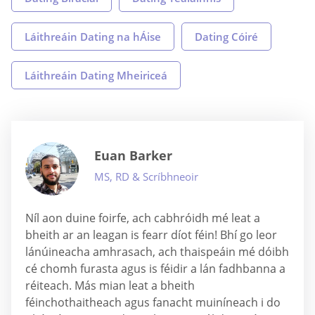
Láithreáin Dating na hÁise
Dating Cóiré
Láithreáin Dating Mheiriceá
Euan Barker
MS, RD & Scríbhneoir
Níl aon duine foirfe, ach cabhróidh mé leat a
bheith ar an leagan is fearr díot féin! Bhí go leor
lánúineacha amhrasach, ach thaispeáin mé dóibh
cé chomh furasta agus is féidir a lán fadhbanna a
réiteach. Más mian leat a bheith
féinchothaitheach agus fanacht muiníneach i do