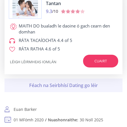
Tantan
9.3
/10
MAITH DO
bualadh le daoine ó gach cearn den
domhan
RÁTA TACAÍOCHTA
4.4 of 5
RÁTA RATHA
4.6 of 5
CUAIRT
LÉIGH LÉIRMHEAS IOMLÁN
Euan Barker
01 MFómh 2020
Nuashonraithe:
30 Noll 2025