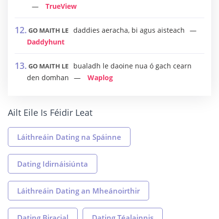
TrueView
daddies aeracha, bi agus aisteach
GO MAITH LE
Daddyhunt
bualadh le daoine nua ó gach cearn
GO MAITH LE
den domhan
Waplog
Ailt Eile Is Féidir Leat
Láithreáin Dating na Spáinne
Dating Idirnáisiúnta
Láithreáin Dating an Mheánoirthir
Dating Biracial
Dating Téalainnis