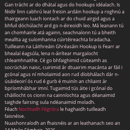
Gan trácht ar do dhátaí agus do hookups idéalach. Is
féidir linn cabhrú leat freisin ardáin hookup a roghnú a
thairgeann luach iontach ar do chuid airgid agus a
bhfuil dóchúlacht ard go n-éireoidh leo. Má leanann tú
an chomhairle atá againn, seachnaíonn tú a bheith
meallta ag suíomhanna cúirtéireachta bradacha.
Tuilleann na Láithreáin Ghréasáin Hookup is Fearr ar
bhealaí éagsúla, lena n-áirítear margaíocht
chleamhnaithe. Cé go bhfaighimid cúiteamh as
socrúchán naisc, cuirimid ár dtuairim macánta ar fáil i
gcónaí agus ní mholaimid aon rud díobhálach dár n-
úsáideoirí ós rud é gurb é muinín an chliaint ár
bpríomhábhar imní. Tugaimid tús áite i gcónaí do
cháilíocht os cionn na cainníochta agus déanaimid
taighde fairsing sula ndéanaimid moladh.
Féach
Nochtadh Fógróra
le haghaidh tuilleadh
faisnéise.
Nuashonraíodh an fhaisnéis ar an leathanach seo an