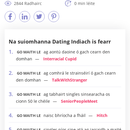
2844 Radhairc
0 min léite
Na suiomhanna Dating Indiach is fearr
ag aontú daoine ó gach cearn den
GO MAITH LE
domhan
Interracial Cupid
ag comhrá le strainséirí ó gach cearn
GO MAITH LE
den domhan
TalkWithStranger
ag tabhairt singles sinsearacha os
GO MAITH LE
cionn 50 le chéile
SeniorPeopleMeet
naisc bhríocha a fháil
Hitch
GO MAITH LE
singles níos sine atá ag iarraidh a maité
GO MAITH LE